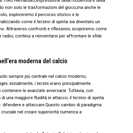
rte,a Theo ‍Hernández,espressione della modernità e della​
ndo non solo‌ le ‌trasformazioni del gioco,ma anche le
colo, esploreremo il percorso storico e le
 analizzando come il terzino ‌di ‍spinta sia⁣ diventato un
o. Attraverso confronti e riflessioni, scopriremo⁤ come
radici, continui a ⁢reinventarsi ‌per affrontare le sfide‌
 nell’era moderna del calcio
ruolo sempre più⁤ centrale nel calcio moderno,⁢
gini. inizialmente, i terzini erano principalmente
 di contenere le avanzate avversarie. Tuttavia, con
 ⁣di una maggiore fluidità in​ attacco, il terzino di spinta⁢
e: difendere e attaccare.Questo‌ cambio di paradigma
e cruciale nel ⁢creare superiorità​ numerica a