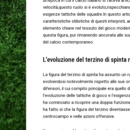
un’epoca in cui‌ il⁢ calcio italiano si faceva a
velocità,questo ruolo si⁣ è evoluto,rispecchia
esigenze tattiche delle squadre.In questo ​arti
caratteristiche ‌stilistiche di questi interpreti,
elemento chiave nel⁢ tessuto del gioco modern
questa ‍figura, pur rimanendo ancorata alle sue ⁢
del calcio⁣ contemporaneo.
L’evoluzione del terzino‌ di spinta‍
La figura ‌del terzino di spinta ⁤ha assunto un 
evolvendosi ‍notevolmente rispetto alle sue‍ ori
difensori, il cui ‌compito principale era quello
‍l’evoluzione‌ delle tattiche di gioco e l’esigenza
ha cominciato a ricoprire una⁢ doppia funzion
‌ha fatto sì che la‌ figura ⁣del terzino diventass
centrocampo⁤ e ⁢nelle ​azioni offensive.