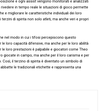
osizione e ogni⁣ assist‍ vengono monitorati e analizzati‍
i⁢ rivedere‍ in tempo reale le situazioni ⁣di gioco permette
e⁤ e migliorare le caratteristiche individuali dei loro
terzini di spinta non ⁣solo atleti,​ ma ⁤anche veri e ​propri
nche nel⁤ modo in cui i tifosi percepiscono ⁣questo
 le loro capacità difensive, ⁤ma anche​ per le loro abilità
er le loro prestazioni è palpabile ‌e giocatori‍ come Theo
o⁢ giocate ‍in campo, ma anche per⁤ il loro carisma⁣ e per
Così, il terzino di ​spinta ⁣è diventato ⁢un simbolo ‌di
abbatte le tradizionali etichette e rappresenta ​una‌