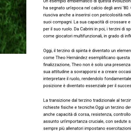
Un‍ esempio emblematico di questa evoluzione‌
ha segnato ‍un’epoca nel calcio⁢ degli anni ’80
riusciva anche a inserirsi con‍ pericolosità ne
suoi compagni. La sua‌ capacità di‌ crossare e
per il suo ruolo. Da Cabrini in poi, i terzini ‌di
come ‌giocatori multifunzionali, in grado ⁤di influe
Oggi, il terzino di spinta ‌è diventato un elemento
come Theo Hernández esemplificano questa ⁤evol
finalizzazione,‌ Theo non è‍ solo una presenza 
sua attitudine a sovrapporsi e a creare occasio
interpretare il ⁤ruolo, ⁤rendendolo fondamental
posizione è‌ diventato essenziale per il ​succe
La transizione‍ dal terzino tradizionale al ​te
⁢richieste fisiche e tecniche.Oggi un terzino d
⁣anche capacità di‌ corsa, resistenza, controllo 
assunto un’importanza cruciale, con sedute speci
sempre più ⁢allenatori impostano esercitazioni 