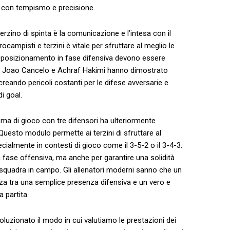
re ​con tempismo e⁣ precisione.
rzino di spinta è la ‍comunicazione e ⁣l’intesa con il
ampisti ⁣e terzini è vitale ⁢per sfruttare al meglio le
l ‌posizionamento ⁢in fase difensiva⁢ devono essere
come Joao Cancelo e‍ Achraf Hakimi hanno dimostrato
eando pericoli ‍costanti per le⁤ difese avversarie ‌e
i goal.
a di gioco con⁣ tre ‌difensori ⁣ha ulteriormente⁣
Questo ​modulo permette ai ⁤terzini di ​sfruttare‌ al
cialmente in‍ contesti di gioco come il 3-5-2 o il 3-4-3.
la fase⁢ offensiva,‍ ma‌ anche per garantire una solidità
squadra in⁢ campo. Gli allenatori moderni sanno⁤ che un
enza tra una semplice presenza difensiva e ⁤un ‍vero⁣ e
 ⁢partita.
ivoluzionato il modo in cui valutiamo le⁣ prestazioni dei