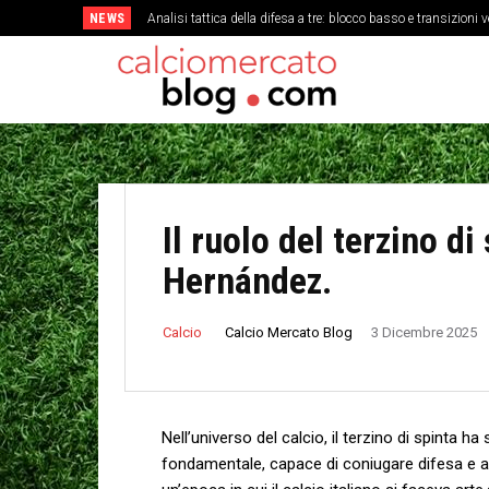
NEWS
Analisi tattica della difesa a tre: blocco basso e transizioni v
Come la stanchezza mentale influisce sulla precisione de
Il ruolo del terzino di
Hernández.
Calcio Mercato Blog
Calcio
3 Dicembre 2025
Nell’universo⁤ del calcio, il terzino di spinta‌ 
fondamentale, capace ‍di coniugare difesa e a