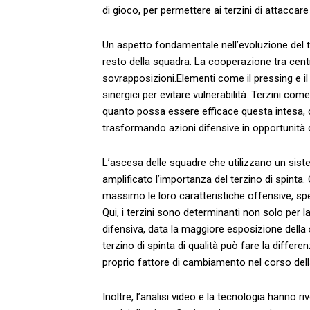
di⁤ gioco,​ per permettere ‍ai terzini ​di attacca
Un aspetto⁣ fondamentale nell’evoluzione del te
resto della squadra. La cooperazione tra centroc
sovrapposizioni.Elementi come il⁢ pressing e i
sinergici per evitare vulnerabilità. Terzini ⁣
quanto possa ⁣essere ⁤efficace questa intesa, cr
trasformando azioni difensive in opportunità d
L’ascesa delle squadre​ che utilizzano un sistem
amplificato l’importanza del terzino ⁤di spinta.⁢ 
massimo le loro caratteristiche ​offensive, spe
Qui, ⁢i ‌terzini sono ⁤determinanti non solo ‌per 
difensiva, data la maggiore esposizione della 
terzino di spinta di qualità può fare⁢ la ⁢differ
proprio fattore di cambiamento nel‍ corso⁤ della
Inoltre, l’analisi video ⁤e la tecnologia hanno r