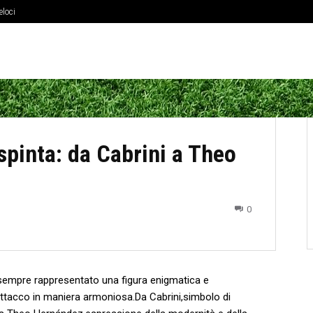
eloci
i passaggi a fine partita
 spinta: da Cabrini a Theo
0
ha sempre‍ rappresentato una figura​ enigmatica ⁣e
ttacco in ‍maniera armoniosa.Da Cabrini,simbolo di