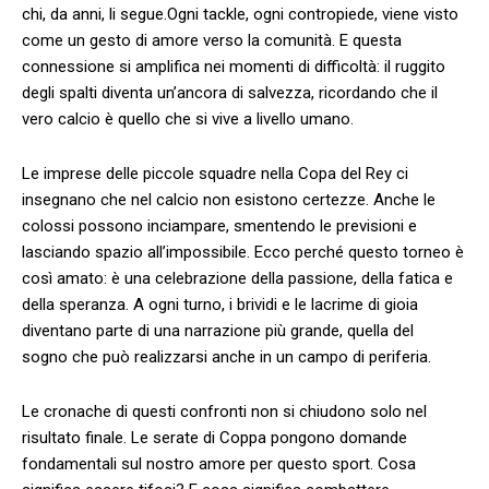
chi, da ​anni, li segue.Ogni tackle, ogni contropiede, viene visto
come un gesto di amore ​verso la‌ comunità. E‌ questa
connessione⁢ si​ amplifica nei ‌momenti di difficoltà: il ruggito
degli⁢ spalti diventa un’ancora di‍ salvezza, ricordando​ che il
‍vero calcio è quello che si ‍vive a livello umano.
Le imprese delle piccole squadre⁤ nella⁣ Copa del‌ Rey ci
insegnano ‍che nel calcio ⁢non esistono ​certezze. Anche le⁣
colossi possono inciampare, smentendo le previsioni e
lasciando spazio all’impossibile. Ecco perché questo torneo è
così amato: è una‌ celebrazione ⁢della passione, della fatica e
della speranza. ‍A⁢ ogni turno, i ⁣brividi e le lacrime di gioia
‍diventano parte di una ⁤narrazione ⁤più​ grande, quella del
sogno che ‍può realizzarsi anche in un campo⁣ di periferia.
Le cronache ​di questi⁣ confronti non si chiudono solo nel
risultato finale. Le serate di Coppa pongono domande
fondamentali‌ sul‌ nostro amore per questo sport. Cosa