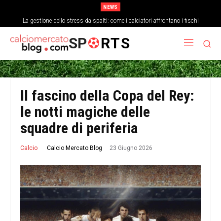
NEWS
La gestione dello stress da spalti: come i calciatori affrontano i fischi
Analisi tattica della difesa a tre: blocco basso e transizioni veloci
SP
RTS
Il fascino della Copa del Rey:
le notti magiche delle
squadre di periferia
23 Giugno 2026
Calcio Mercato Blog
Calcio