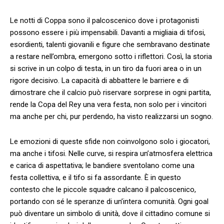
Le⁣ notti ​di Coppa sono il palcoscenico dove i protagonisti
possono essere i più impensabili. Davanti a migliaia ⁤di⁣ tifosi,
esordienti,⁣ talenti giovanili e ‌figure che sembravano destinate
a restare ⁢nell’ombra, emergono sotto i riflettori. Così, la⁢ storia
si scrive in un colpo di testa, in un tiro da fuori area‍ o in un
rigore decisivo. La‌ capacità di abbattere le barriere e di
dimostrare che il calcio⁢ può riservare sorprese in ogni partita,
rende la Copa del Rey‍ una vera festa, non solo per i vincitori‌
ma anche per chi, ⁣pur ‌perdendo, ha visto realizzarsi un ⁤sogno.
Le emozioni di queste sfide ⁢non coinvolgono solo⁣ i ​giocatori,
⁤ma anche i tifosi. Nelle curve, si respira un’atmosfera elettrica
‍e carica di aspettativa; le bandiere sventolano come una
‍festa collettiva, e il tifo si fa assordante. È in questo
contesto che le piccole squadre‌ calcano il palcoscenico,
portando con sé le speranze ​di un’intera comunità. ‌Ogni goal
può diventare un simbolo di unità, dove il cittadino ⁢comune si