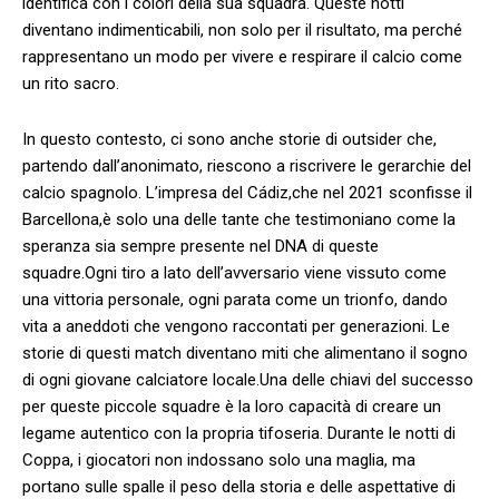
identifica con i⁢ colori⁤ della sua ‍squadra. Queste notti
diventano indimenticabili, non solo per il risultato, ma perché
rappresentano un modo per vivere e‌ respirare il calcio come
un ⁤rito ‍sacro.
In questo contesto, ci sono anche⁢ storie di outsider che,
partendo dall’anonimato, riescono a ⁣riscrivere ‍le gerarchie del
calcio spagnolo. L’impresa del Cádiz,che nel 2021 ​sconfisse il
Barcellona,è solo una delle tante che testimoniano‍ come la⁤
speranza sia⁢ sempre ‌presente nel DNA ‌di ⁢queste
squadre.Ogni tiro a lato dell’avversario viene vissuto come
una‌ vittoria⁤ personale, ogni parata come un trionfo, dando
vita a aneddoti​ che vengono raccontati per generazioni. Le⁣
storie di questi⁢ match diventano miti che alimentano il sogno
di ogni giovane calciatore locale.Una ‌delle chiavi del successo
per‌ queste piccole squadre è la loro‍ capacità di creare un
legame autentico con la propria‍ tifoseria. Durante le notti di
Coppa,‍ i⁢ giocatori⁢ non indossano solo una ⁣maglia, ma
⁤portano sulle spalle il peso della storia e delle aspettative di