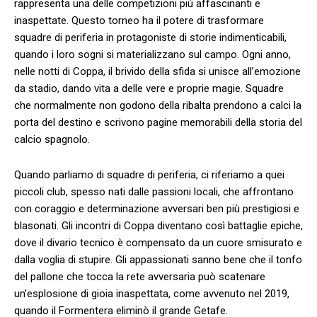
rappresenta una delle competizioni ​più affascinanti e
inaspettate. Questo torneo ⁣ha il⁢ potere di trasformare⁢
squadre‌ di⁢ periferia in protagoniste ⁤di storie indimenticabili,
quando i ⁤loro sogni ​si materializzano sul campo.⁣ Ogni anno,‌
nelle notti ‍di Coppa,‍ il brivido della sfida si ‍unisce ‍all’emozione
da stadio, dando ⁢vita a delle vere e proprie ‌magie. Squadre⁤
che ⁤normalmente non godono della ribalta ⁣prendono a calci la
porta del destino e scrivono pagine⁤ memorabili della storia del
calcio⁢ spagnolo.
Quando parliamo di squadre di periferia, ci riferiamo a quei⁤
piccoli ​club, spesso nati dalle passioni locali, che ⁢affrontano
con coraggio e determinazione avversari ben più prestigiosi e
⁣blasonati.⁢ Gli incontri di ⁣Coppa diventano così battaglie epiche,⁤
dove il divario tecnico è compensato da un ‍cuore smisurato e​
dalla voglia ‍di⁣ stupire. Gli appassionati⁣ sanno bene ⁢che ​il‌ tonfo
del‍ pallone che tocca la rete⁢ avversaria può‍ scatenare
un’esplosione di gioia inaspettata, ‍come avvenuto nel 2019,
quando il Formentera ⁣eliminò il grande Getafe.