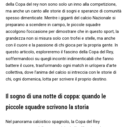
della‍ Copa‍ del​ rey non sono‍ solo ‌un inno‌ alla competizione,
ma ⁤anche un ⁣canto ‌alle ⁣storie di sogni e speranze⁤ di comunità
spesso ⁤dimenticate. Mentre i ⁤giganti⁤ del calcio Nazionale‍ si
preparano a scendere in campo, le piccole squadre
accolgono l’occasione per dimostrare ‍che in questo⁤ sport, la
grandezza non si misura solo con trofei e stelle, ma ‍anche
con il cuore e la passione di chi gioca per la ‍propria⁢ gente. In
⁣questo ​articolo,⁣ esploreremo il fascino della Copa del Rey,‌
soffermandoci su quegli incontri indimenticabili che fanno
battere il‌ cuore,⁢ trasformando ogni match in un’opera ⁣d’arte
collettiva, dove l’anima del calcio si‍ intreccia con le storie di
chi, ogni domenica, lotta ​per‍ scrivere il proprio ⁣destino.
Il sogno di una notte di ⁤coppa: quando le
⁣piccole squadre scrivono ‍la⁤ storia
Nel panorama calcistico spagnolo, la Copa del Rey