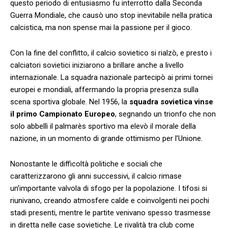
questo periodo di entusiasmo fu interrotto​ dalla Seconda
Guerra Mondiale, che causò⁤ uno stop inevitabile ⁢nella pratica‍
calcistica,‍ ma non spense ​mai la ⁤passione⁣ per il gioco.
Con la fine⁤ del ⁤conflitto, il calcio sovietico si ⁣rialzò, ⁣e presto i
calciatori⁣ sovietici​ iniziarono a ‍brillare anche⁤ a⁣ livello⁢
internazionale. La squadra nazionale partecipò ai primi tornei
europei e​ mondiali, affermando la propria​ presenza sulla
‌scena ⁤sportiva‌ globale. Nel​ 1956, la
squadra ‍sovietica vinse
il primo ⁢Campionato Europeo
, segnando un trionfo che non
solo abbellì il palmarès⁢ sportivo ma elevò il morale​ della
nazione, in ​un‌ momento ​di grande⁣ ottimismo‍ per⁢ l’Unione.
Nonostante le difficoltà⁤ politiche e sociali che
caratterizzarono ‌gli anni successivi,‍ il calcio rimase
un’importante ⁢valvola di sfogo per la popolazione.​ I tifosi si‌
riunivano, ‍creando atmosfere calde e‍ coinvolgenti nei pochi⁤
stadi⁢ presenti,⁤ mentre​ le ⁣partite venivano spesso trasmesse
in diretta ‍nelle case sovietiche. Le ​rivalità tra club ⁣come‌