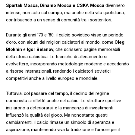
Spartak Mosca, Dinamo Mosca e CSKA Mosca
divennero
intense, non solo sul campo, ⁣ma anche nella vita quotidiana,
contribuendo a⁢ un senso ⁤di comunità tra i sostenitori.
Durante gli anni ’70 e ’80, il ⁤calcio ⁤sovietico visse un periodo‍
d’oro, con ⁣alcuni dei migliori ‍calciatori al mondo, come
Oleg
Blokhin
e
Igor Belanov
, che scrissero⁢ pagine memorabili
della ⁣storia calcistica. Le tecniche ⁤di allenamento si
evolvettero, incorporando metodologie⁣ moderne e accedendo
a risorse⁤ internazionali,⁣ rendendo i calciatori sovietici
competitivi⁤ anche a livello europeo⁣ e mondiale.
Tuttavia, col passare del tempo, il declino del regime ​
comunista si rifletté​ anche nel⁣ calcio. Le ⁣strutture sportive
iniziarono a⁤ deteriorarsi,​ e‌ la mancanza di investimenti⁢
influenzò la ‍qualità ‍del gioco. ⁤Ma nonostante questi
cambiamenti, ⁣il calcio rimase un simbolo‌ di speranza e⁢
aspirazione, mantenendo viva la tradizione e l’amore⁤ per il