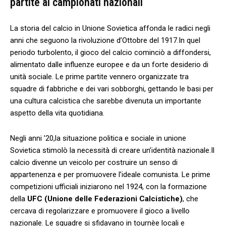
partite⁤ ai campionati nazionali
La storia del calcio in ⁣Unione Sovietica ⁤affonda le radici negli
anni⁤ che ⁤seguono la⁤ rivoluzione ⁤d’Ottobre del 1917.In quel‍
periodo turbolento, il gioco del calcio ⁣cominciò a diffondersi,
‍alimentato ⁤dalle ⁢influenze europee e⁤ da ‌un forte desiderio di
unità sociale. Le prime ‌partite vennero organizzate‍ tra
squadre​ di fabbriche e ⁣dei vari sobborghi, ⁤gettando le‌ basi per‍
una‌ cultura calcistica ‍che⁤ sarebbe divenuta un importante
aspetto della vita quotidiana.
Negli anni ’20,la ⁣situazione politica ⁤e ‌sociale‍ in unione
Sovietica⁢ stimolò ‍la necessità di creare un’identità nazionale.Il
calcio⁣ divenne un veicolo‍ per costruire un senso di
⁤appartenenza e per promuovere l’ideale⁢ comunista. Le prime
competizioni ufficiali iniziarono nel ⁣1924, con‌ la formazione
della
UFC‍ (Unione delle Federazioni Calcistiche)
, ‍che
cercava di regolarizzare⁢ e​ promuovere ‌il gioco⁤ a livello‍
nazionale. Le squadre ⁤si sfidavano in tournèe ⁤locali ​e