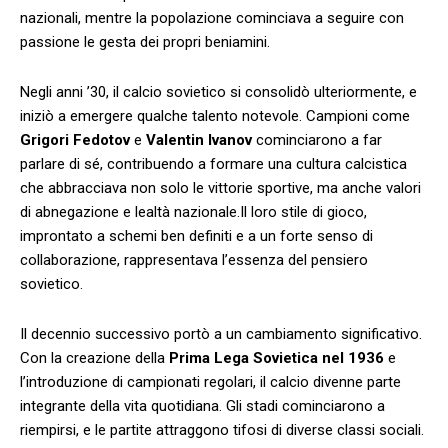
nazionali,⁣ mentre la⁣ popolazione cominciava a ‍seguire con
passione ⁤le gesta dei propri ​beniamini.
Negli​ anni ’30,⁢ il calcio sovietico si consolidò ‍ulteriormente, e
iniziò⁤ a emergere qualche talento notevole. Campioni come ⁢
Grigori Fedotov
e
Valentin Ivanov
cominciarono a far
parlare di sé, contribuendo⁣ a formare una ⁤cultura calcistica
che abbracciava ⁤non solo ⁤le vittorie sportive, ma ​anche valori
di abnegazione ⁤e lealtà nazionale.Il loro stile di ⁢gioco,
improntato‍ a schemi ben ‍definiti e a un forte senso di
collaborazione, rappresentava l’essenza del pensiero
⁣sovietico.
Il decennio successivo portò a un cambiamento significativo.
‌Con la‍ creazione della
Prima Lega Sovietica ⁣nel 1936
e
l’introduzione di campionati regolari,​ il⁤ calcio ⁤divenne parte
integrante⁤ della vita quotidiana. ⁤Gli stadi cominciarono a ​
riempirsi, e le ⁣partite attraggono⁢ tifosi di diverse classi sociali.