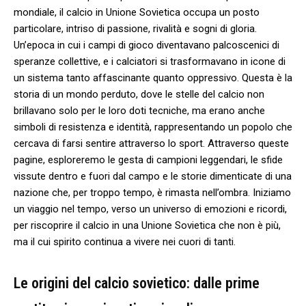
mondiale, il calcio ⁣in ​Unione Sovietica occupa un‌ posto
particolare, intriso di passione, rivalità e sogni ⁣di gloria.
Un’epoca ⁢in cui i ⁤campi⁢ di gioco diventavano palcoscenici di⁤
speranze collettive, e i calciatori si trasformavano in icone di
un sistema tanto affascinante quanto oppressivo.​ Questa è la‌
storia di un mondo perduto, dove le stelle del ⁢calcio non
brillavano solo per le loro⁢ doti tecniche, ​ma erano anche
simboli di ⁢resistenza e identità, rappresentando un​ popolo che
cercava⁢ di farsi sentire attraverso‍ lo sport. Attraverso queste​
pagine, esploreremo⁤ le gesta di campioni leggendari, le sfide
vissute dentro e fuori dal ‍campo e le storie dimenticate⁢ di una
nazione che, per troppo tempo,‍ è rimasta nell’ombra.⁣ Iniziamo
un ‌viaggio nel tempo, verso un universo⁢ di emozioni ​e ricordi,​
per riscoprire ⁣il calcio in una ‍Unione Sovietica che​ non è più,
ma⁢ il cui spirito continua a vivere nei ⁣cuori di tanti.
Le origini del‍ calcio sovietico: dalle prime