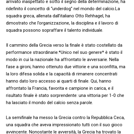
arrivato inaspettato e sotto il segno della determinazione, ha
ridefinito‍ il concetto di “underdog” nel mondo del calcio.La
squadra​ greca, allenata dall’italiano Otto Rehhagel, ha
dimostrato che l’organizzazione, la‍ disciplina e il ⁢lavoro ‌di
squadra possono sopraffare⁤ il talento individuale.
Il cammino della ⁣Grecia verso la finale è ​stato costellato da⁣
performance straordinarie.*Unico nel suo genere* è stato il
modo in⁤ cui ⁣la nazionale ha affrontato le avversarie.‌ Nella
fase a gironi, hanno ottenuto ‍due vittorie e una sconfitta, ma
la loro ⁢difesa solida e la capacità di rimanere ⁣concentrati
hanno dato loro accesso ai quarti‌ di finale. Qui, hanno
affrontato la Francia, favorita e campione in carica, e il
risultato ⁢finale è stato sorprendente:⁢ una vittoria per 1-0 che
ha lasciato ‌il ⁢mondo del calcio senza parole.
La semifinale‍ ha messo la⁢ Grecia contro ⁣la Repubblica Ceca,‍
una ‍squadra che ⁢aveva ⁣impressionato​ tutti con il⁤ suo gioco
avvincente. Nonostante le ⁤avversità, ⁢la Grecia ha trovato la