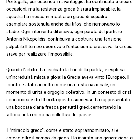
Portogallo, pur ⁢essendo​ in⁢ svantaggio, ha⁢ continuato a ‍creare⁣
occasioni,​ ma la resistenza greca è ‌stata⁤ implacabile. la
squadra ha messo in mostra un‍ gioco di squadra
esemplare,sostenuta ⁤anche dai tifosi che ⁣riempivano lo
stadio. Ogni intervento difensivo, ogni parata del portiere
Antonis Nikopolidis, contribuiva a costruire una tensione
palpabile.Il tempo scorreva ​e l’entusiasmo cresceva: la Grecia
stava per⁣ realizzare l’impossibile.
Quando l’arbitro ha fischiato la fine‍ della partita, ‌è esplosa
un’incredulità mista a gioia: la Grecia ⁢aveva vinto l’Europeo. Il‍
trionfo è stato accolto come una festa nazionale, ⁤un
momento ​di unità e orgoglio collettivo. In un ‍contesto di crisi
economica ⁢e di difficoltà,questo successo ha rappresentato ​
una boccata d’aria fresca per tutti ​i greci,cementando la
vittoria ⁤nella memoria collettiva ⁢del paese.
Il ⁤”miracolo greco”, come è stato soprannominato, si è
esteso ⁤oltre il campo da gioco. ⁣Ha ispirato una​ generazione di