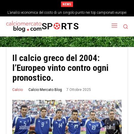
NEWS
L’analisi economica del costo di un singolo punto nei top campionati europei
Come la cultura del gioco corto ha cambiato la struttura fisica dei
centrocampisti
SP
RTS
Il calcio greco del 2004:
l’Europeo vinto contro ogni
pronostico.
7 Ottobre 2025
Calcio Mercato Blog
Calcio