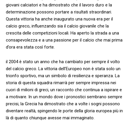
giovani calciatori e‍ ha dimostrato che il⁣ lavoro duro e la
‌determinazione possono portare a risultati straordinari.
Questa vittoria ha anche inaugurato una nuova ‌era per il
calcio greco, influenzando sia ‌il calcio giovanile che la
crescita⁢ delle competizioni locali. Ha aperto la⁤ strada a una
consapevolezza e a una passione per il calcio ⁢che mai prima
d’ora⁢ era stata ​così forte.
il 2004 è stato un anno che ha cambiato per sempre il volto
del calcio greco. La vittoria dell’Europeo non è stata solo ​un
trionfo sportivo, ma un simbolo di resilienza e⁣ speranza.​ La
storia‍ di questa ⁢squadra rimarrà per sempre impressa nei
cuori di milioni ​di greci, un racconto che continua a ispirare e⁣
a motivare. In un mondo‌ dove i pronostici sembrano ‍sempre​
precisi, la Grecia ha dimostrato che a volte i​ sogni possono
diventare realtà, spingendo‌ le‍ porte della gloria europea ⁢più in
là di⁢ quanto chiunque avesse mai immaginato.