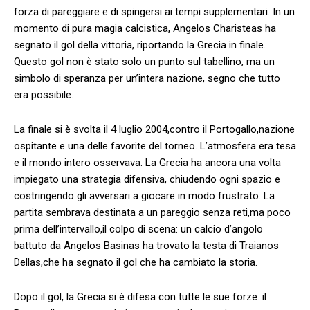
forza di pareggiare e di spingersi⁣ ai tempi supplementari. In ⁣un
momento di pura magia⁤ calcistica,⁢ Angelos Charisteas ⁣ha
segnato ​il gol della vittoria, riportando la Grecia in finale.
Questo gol non è stato solo⁣ un punto sul tabellino, ​ma un
simbolo di speranza per un’intera nazione, ‌segno che tutto
era possibile.
La finale si è svolta il ‌4 luglio 2004,contro il⁤ Portogallo,nazione
ospitante⁤ e una delle favorite del torneo. L’atmosfera era tesa
e il mondo intero osservava. La Grecia‍ ha ancora una volta
impiegato una strategia difensiva, chiudendo ogni ‌spazio e
costringendo gli ⁣avversari‍ a giocare in modo frustrato. La
partita sembrava destinata a un pareggio senza reti,ma poco
prima‍ dell’intervallo,il ‍colpo di scena: un calcio d’angolo
battuto da Angelos⁣ Basinas ha trovato ‌la ‌testa di​ Traianos
Dellas,che ha segnato il gol che ha cambiato la ⁢storia.
Dopo il gol,⁢ la Grecia​ si è difesa con tutte le sue forze. il