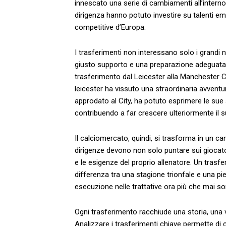
innescato una serie di cambiamenti all’interno de
dirigenza hanno potuto investire⁢ su talenti ⁤em
competitive d’Europa.
I ​trasferimenti⁢ non interessano⁣ solo i grandi 
giusto supporto ⁢e una‌ preparazione adegua
trasferimento⁢ dal Leicester alla ⁤Manchester City‌
leicester​ ha vissuto⁢ una straordinaria ‍avventu
approdato al​ City, ha potuto esprimere le sue 
⁤contribuendo a far crescere‌ ulteriormente il s
Il calciomercato,‌ quindi, si trasforma in ‌un c
dirigenze ⁣devono non solo⁢ puntare sui giocato
e le esigenze del‍ proprio allenatore. Un ‍tras
differenza tra ‍una‍ stagione‍ trionfale e‍ una pien
esecuzione nelle⁤ trattative ora più‌ che mai s
Ogni trasferimento⁣ racchiude una storia, una v
Analizzare i trasferimenti chiave permette ‌di