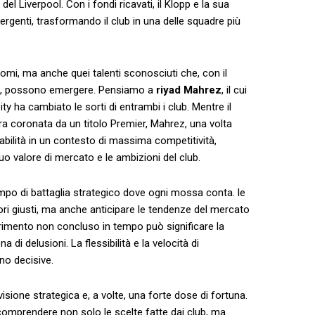
l Liverpool. Con‌ i fondi ricavati,⁢ il Klopp e la sua
ergenti, trasformando il ⁣club in una delle squadre più
nomi, ma anche quei talenti ⁤sconosciuti che, con‌ il
ta, possono emergere. Pensiamo a
riyad ​Mahrez
, il cui
 ha ⁤cambiato le ⁢sorti di ​entrambi i club. ⁢Mentre ⁢il
ra coronata da un ​titolo ⁣Premier, Mahrez, ⁤una volta
abilità ⁣in un contesto di massima competitività,
uo valore di mercato e le ⁤ambizioni del club.
ampo di battaglia⁣ strategico dove ​ogni⁤ mossa conta. le
ri giusti,‍ ma ‍anche anticipare‌ le tendenze del mercato
ferimento non concluso in tempo​ può significare la
a di delusioni. La flessibilità⁢ e la ⁤velocità di
ono decisive.
isione strategica e, a volte, una forte dose di fortuna.
 comprendere non solo le scelte‍ fatte dai club, ma