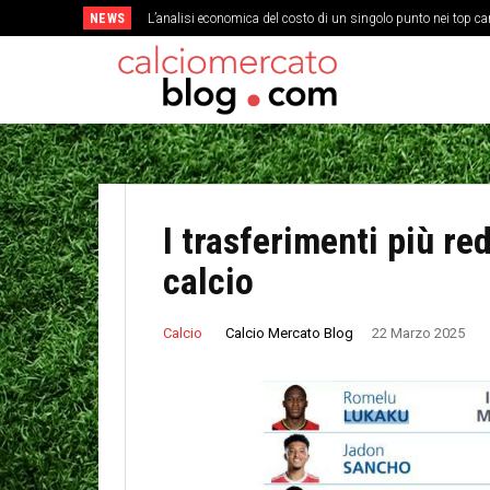
NEWS
L’analisi economica del costo di un singolo punto nei top c
I trasferimenti più red
calcio
Calcio Mercato Blog
Calcio
22 Marzo 2025