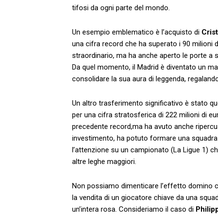
tifosi da ogni parte del mondo.
Un ⁢esempio emblematico è l’acquisto di
Cris
una cifra‍ record che ha superato i⁤ 90⁣ milioni
⁣straordinario, ma ha anche aperto le ⁢porte a 
Da quel momento,‍ il‌ Madrid è‍ diventato⁤ un​ m
consolidare la sua aura di leggenda, regalando 
Un altro trasferimento significativo è stato qu
per una cifra ⁤stratosferica di⁤ 222 milioni di e
precedente record,ma ha avuto anche ripercussi
investimento, ⁢ha potuto formare una squadra 
‌l’attenzione su un campionato (La Ligue​ 1) che, f
altre leghe⁤ maggiori.
Non possiamo dimenticare l’effetto domino⁢ c
la vendita di⁤ un giocatore chiave da una ⁢squa
un’intera rosa. Consideriamo‍ il caso ​di
Philip