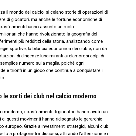
izza il⁢ mondo del​ calcio, si celano storie di operazioni‍ di
re di giocatori, ma anche ‌le fortune economiche‌ di
i trasferimenti⁣ hanno assunto ‍un‍ ruolo
 milionari​ che hanno⁣ rivoluzionato la geografia⁤ del
ferimenti‌ più redditizi della storia, analizzando come
tegie sportive, la bilancia economica dei ‍club e, non da
ntuizioni di dirigenze lungimiranti ⁢ai clamorosi colpi ​di⁢
il semplice numero sulla maglia, poiché ogni
de e trionfi in⁣ un gioco che⁤ continua a conquistare il
do.
 le sorti dei club⁤ nel calcio moderno
io moderno, i trasferimenti di giocatori hanno avuto un
ti di questi movimenti hanno ridisegnato le gerarchie
co europeo. Grazie ‍a investimenti strategici, ⁢alcuni club
vello a protagonisti indiscussi, attirando⁤ l’attenzione e i