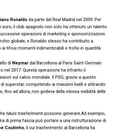
tiano Ronaldo
​da parte del Real Madrid nel 2009. Per
 di euro, il club spagnolo non solo‍ ha ottenuto un talento
successive​ operazioni di marketing e sponsorizzazioni.⁢
archio globale, e Ronaldo stesso ha⁣ contribuito⁢ a
ai tifosi momenti indimenticabili e trofei in quantità.
ello di
Neymar
dal Barcellona al Paris ⁤Saint-Germain
uro nel 2017. Questa operazione ha ​infranto ​il
oni⁣ sul ⁣calcio mondiale. Il PSG, grazie a questo
di superstar, competendo ai massimi livelli e attirando
ino ad ⁢allora, ⁣non ‍godeva​ della ‌stessa ‍visibilità delle
he taluni trasferimenti‌ possono generare.Ad esempio,⁣
dra di ​prima fascia può portare a una ristrutturazione di
pe Coutinho
, il cui trasferimento⁤ al ​Barcellona ha