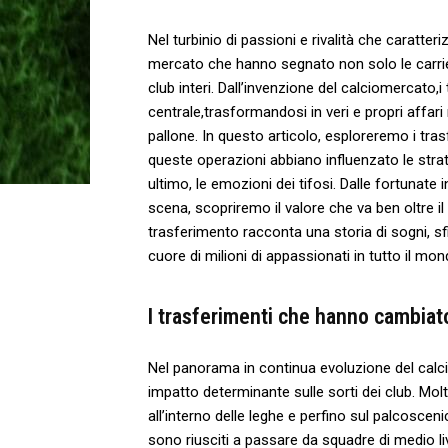
Nel​ turbinio ​di‌ passioni e rivalità che⁢ caratter
‍mercato che hanno segnato non solo le‍ carrie
⁢club interi. Dall’invenzione del‌ calciomercato,
centrale,trasformandosi in ⁢veri e propri⁢ affari
pallone.‌ In questo articolo, esploreremo i tras
⁣queste operazioni abbiano influenzato⁣ le ​stra
ultimo,​ le emozioni‍ dei tifosi. Dalle fortunate i
scena, scopriremo il valore che va‌ ben oltre 
trasferimento racconta una storia ⁤di sogni, sfi
cuore di milioni di​ appassionati in ⁣tutto il⁢ mon
I trasferimenti che hanno cambiato
Nel panorama in continua ‌evoluzione​ del calc
impatto ‌determinante sulle sorti dei club. Mol
all’interno delle leghe e ​perfino sul palcosceni
sono riusciti⁣ a⁣ passare da squadre di ⁤medio li