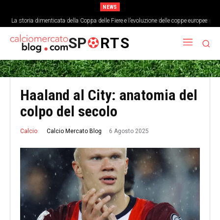
NEWS
La storia dimenticata della Coppa delle Fiere e l’evoluzione delle coppe europee
L’analisi economica del costo di un singolo punto nei top campionati europei
SP
RTS
Haaland al City: anatomia del
colpo del secolo
6 Agosto 2025
Calcio Mercato Blog
Calcio