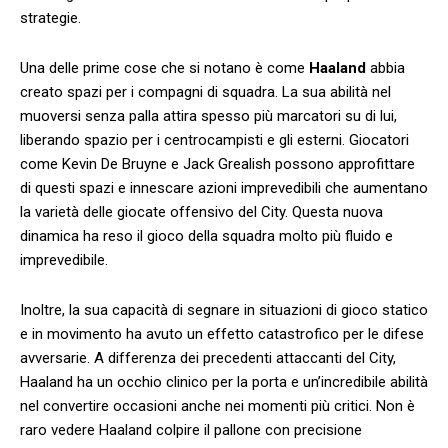
‌strategie.
Una delle prime cose‌ che ​si notano ⁤è ⁣come
Haaland
abbia
creato spazi per⁣ i compagni di squadra. La ‌sua‌ abilità⁢ nel‌
muoversi senza palla attira spesso più marcatori su di ⁤lui,
liberando spazio⁤ per i⁢ centrocampisti e gli esterni. ‍Giocatori
come Kevin De Bruyne e Jack Grealish possono approfittare
di questi ⁣spazi e innescare azioni imprevedibili che aumentano
la ​varietà delle giocate offensivo del‌ City. Questa nuova
dinamica ha reso il gioco della⁣ squadra molto‌ più fluido e
⁢imprevedibile.
Inoltre, la sua‌ capacità di segnare in situazioni ⁣di gioco statico
e in movimento⁤ ha ‍avuto un effetto catastrofico per le difese⁤
avversarie. A differenza dei precedenti attaccanti del City,⁢
Haaland ha un occhio clinico per la porta e un’incredibile abilità
nel convertire occasioni ‌anche nei momenti più⁤ critici. Non è
raro‍ vedere Haaland colpire il pallone con precisione