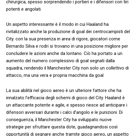
chirurgica, spesso sorprendendo i ‌portieri e i difensori‍ con tiri
‌potenti e angolati.
Un aspetto interessante è il modo in cui Haaland ⁢ha
rivitalizzato anche la produzione​ di goal dei centrocampisti del
City.⁣ con la ​sua presenza in area di rigore, giocatori come
Bernardo ⁢Silva e rodri si trovano in⁤ una posizione migliore per
concludere ‌le azioni anche‌ da lontano. Ciò ha‌ portato a un
aumento del numero complessivo di goal segnati dalla
squadra, rendendo il Manchester City ‍non solo un⁣ collettivo di
attacco, ma una vera e propria macchina da goal.
La sua abilità nel⁤ gioco aereo è ‌un ulteriore fattore che ⁣ha
innalzato l’efficacia ​degli schemi di gioco del City.⁤ Haaland è
un attaccante potente e agile, e ‌spesso‍ riesce ad anticipare i
difensori avversari durante i calci d’angolo e le punizioni. ​Di
conseguenza, il Manchester City ha sviluppato nuove
strategie per sfruttare questa dote, guadagnandosi così
opportunità di segnare anche tramite gioco aereo, un aspetto