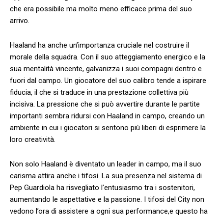
che era possibile ma molto meno efficace prima del suo
arrivo.
Haaland ha anche un’importanza cruciale nel costruire il
morale della squadra. ⁢Con il suo ⁤atteggiamento ​energico e la
sua mentalità vincente, galvanizza i suoi compagni dentro e
fuori ‍dal campo. Un giocatore del suo calibro tende a ispirare
fiducia, il che si traduce in una‍ prestazione collettiva più
incisiva. La pressione che si​ può avvertire durante le partite
importanti sembra ridursi con Haaland in campo, creando un
ambiente in ‍cui i giocatori⁣ si sentono più ​liberi di esprimere la
loro⁢ creatività.
Non solo⁢ Haaland ⁣è diventato un leader‌ in campo, ma il suo
carisma attira anche⁢ i tifosi. La sua presenza nel sistema di
Pep⁢ Guardiola ha risvegliato l’entusiasmo tra i sostenitori,
aumentando le aspettative e ⁢la passione.‍ I tifosi‌ del ​City non
vedono l’ora di assistere a ogni sua performance,e questo ha