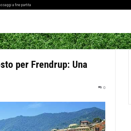
ssaggi a fine partita
osto per Frendrup: Una
0