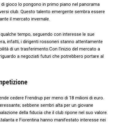
le di gioco​ lo pongono in ​primo piano nel panorama
 diversi club. Questo talento​ emergente sembra essere
nte ⁣il mercato invernale.
 da qualche tempo, seguendo con interesse le sue
, infatti, i dirigenti rossoneri stanno‍ attentamente
ilità di un trasferimento.Con l’inizio del mercato a
 riguardo a negoziati futuri che‌ potrebbero portare al
mpetizione
de cedere Frendrup per meno di 18 milioni di euro.
nteressante; sebbene sembri alta per un giovane
lazione della fiducia che il club ripone nel⁤ suo valore.
: Atalanta e Fiorentina hanno manifestato interesse nei