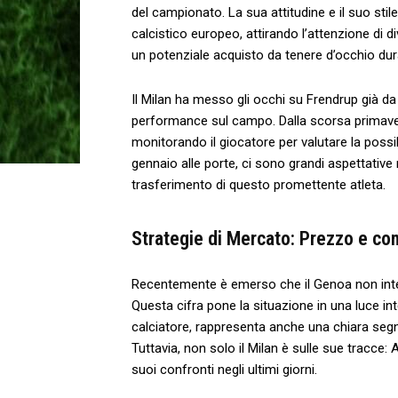
‌del campionato. La sua attitudine e il suo sti
calcistico ⁢europeo, ‌attirando l’attenzione di
un⁣ potenziale acquisto da tenere d’occhio dura
Il Milan ha messo gli occhi su‌ Frendrup già⁣
performance‍ sul campo. Dalla scorsa primavera
monitorando il giocatore per valutare la possib
gennaio alle‍ porte, ci sono grandi aspettative
trasferimento di questo promettente atleta.
Strategie di Mercato: Prezzo e co
Recentemente è emerso che il Genoa non inten
Questa cifra pone la situazione in una luce i
calciatore, rappresenta anche​ una chiara segna
Tuttavia,⁣ non solo il Milan è sulle sue tracce
suoi confronti negli ultimi giorni.