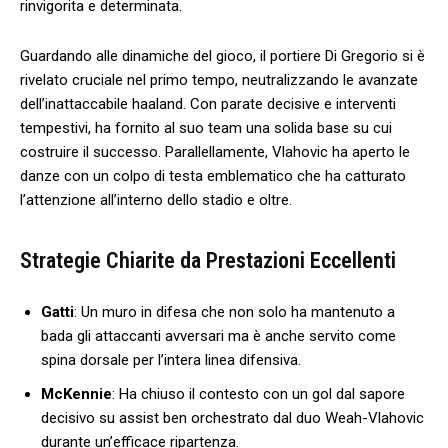
⁣rinvigorita e determinata.
Guardando‍ alle dinamiche del ​gioco, il portiere Di Gregorio si è⁣
rivelato cruciale ​nel primo⁤ tempo, neutralizzando le avanzate⁣
dell’inattaccabile ‌haaland. Con parate decisive e interventi
tempestivi, ⁣ha fornito al suo team⁤ una solida⁤ base su cui
costruire il successo. Parallellamente, ‍Vlahovic ha ⁢aperto le
danze con un colpo ⁣di testa ‍emblematico che⁤ ha catturato
l’attenzione all’interno dello ‌stadio e oltre.
Strategie Chiarite da Prestazioni Eccellenti
Gatti
:⁣ Un muro in difesa che non solo ha mantenuto a
bada gli attaccanti avversari ma è anche servito come
spina dorsale per l’intera⁢ linea difensiva.
McKennie
: Ha chiuso il contesto con un gol dal sapore
⁤decisivo su‌ assist ben orchestrato dal duo Weah-Vlahovic
durante un’efficace ripartenza.