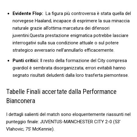
Evidente Flop:
​ La figura ⁣più controversa è stata quella del
norvegese Haaland;⁣ incapace di esprimere la sua ‌minaccia
naturale grazie all’ottima marcatura dei difensori
juventini.Questa prestazione enigmatica potrebbe lasciare
interrogativi sulla sua condizione ‌attuale o sul potere⁣
strategico avversario nell’annullarlo ​efficacemente.
Punti critici:
Il ⁤resto della formazione del City compresa
gvardiol è sembrata disorganizzata; errori evitabili hanno
segnato risultati deludenti‌ dalla loro trasferta⁤ piemontese.
Tabelle Finali accertate dalla Performance
Bianconera
I dettagli salienti del match sono eloquentemente riassunti nel
punteggio finale: ‍JUVENTUS-MANCHESTER ​CITY 2-0 ⁢(53′
Vlahovic; 75′⁣ McKennie).