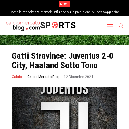
NEWS
Come la stanchezza mentale influisce sulla precisione dei passaggi a fine
partita
SP
RTS
Gatti Stravince: Juventus 2-0
City, Haaland Sotto Tono
12 Dicembre 2024
Calcio Mercato Blog
Calcio