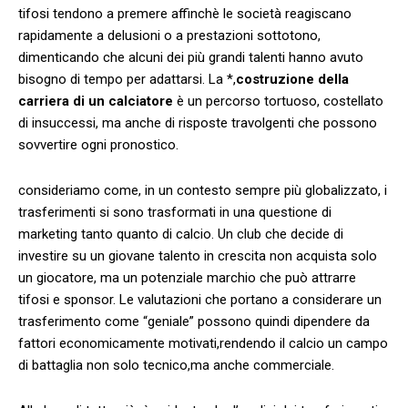
⁤tifosi tendono a premere affinchè le società reagiscano
rapidamente a delusioni o a prestazioni sottotono,
dimenticando che alcuni dei più grandi talenti hanno avuto
bisogno di tempo ⁢per adattarsi. La *,
costruzione della
carriera di un calciatore
è un percorso tortuoso,⁤ costellato
di insuccessi, ma‍ anche di⁣ risposte travolgenti ⁣che possono
sovvertire ogni pronostico.
consideriamo come, in un contesto sempre più globalizzato, i
trasferimenti si ⁤sono trasformati in una questione di
⁣marketing tanto quanto‌ di calcio. Un club⁣ che decide di
investire su un giovane talento in crescita non acquista solo
un ⁢giocatore, ma un potenziale marchio che può attrarre
tifosi e sponsor. Le valutazioni che portano a considerare un
trasferimento come “geniale” ⁢possono quindi dipendere ​da
fattori⁣ economicamente motivati,rendendo il calcio un ‍campo
di battaglia non solo tecnico,ma anche commerciale.