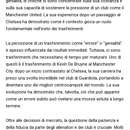
genialità, le critiche si sono concentrate ⁣sulla sua costanza e
sulla sua capacità di​ sostenere la pressione di un club come il
Manchester United. La sua esperienza dopo un passaggio al
Chelsea ha‍ dimostrato come il contesto gioca un⁣ ruolo
fondamentale nell’esito dei trasferimenti.
La percezione di un trasferimento come “errore” o “genialità”
è spesso influenzata dai risultati immediati. Tuttavia, ci sono
trasferimenti che necessitano⁣ di tempo per maturare. Uno di
questi è il trasferimento di Kevin De Bruyne al ⁣Manchester
City. dopo un inizio contrastato al Chelsea,⁣ la sua‌ carriera‌ ha
preso una svolta incredibile nel club di ‍Guardiola, portandolo a
diventare uno dei migliori centrocampisti del mondo. La sua
evoluzione ha‍ dimostrato che, talvolta, ciò che può apparire
come⁢ un⁢ errore subito può rivelarsi una mossa astuta a lungo
termine.
Oltre‍ alle decisioni di mercato, la⁢ questione della pazienza e
della fiducia da⁢ parte degli allenatori e dei club è cruciale. Molti