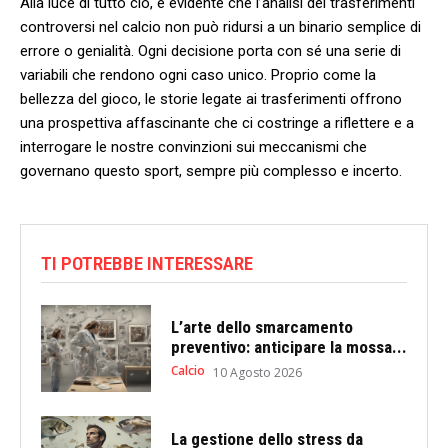
Alla luce ⁢di tutto ciò, è evidente che l’analisi dei trasferimenti
controversi nel calcio non può ridursi a un binario semplice di
errore o genialità.‍ Ogni decisione porta‍ con sé una serie di
variabili che⁤ rendono ogni caso ⁣unico. Proprio come la
bellezza del gioco, le storie legate ai trasferimenti offrono ​
una prospettiva ⁢affascinante ⁤che ci costringe a riflettere e a
interrogare le nostre convinzioni sui meccanismi che
governano questo sport, ⁤sempre più complesso ⁤e incerto.
TI POTREBBE INTERESSARE
L’arte dello smarcamento
preventivo: anticipare la mossa...
Calcio
10 Agosto 2026
La gestione dello stress da