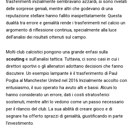
trasferimenti ⁢inizialmente sembravano azzardi, si ‍sono rivelati
delle sorprese geniali, mentre altri che godevano di una
reputazione ‍stellare ⁤hanno fallito inaspettatamente. Questa
‍dualità tra errore e⁢ genialità rende i⁢ trasferimenti nel calcio un
argomento di riflessione continua, specialmente alla luce​
dell’analisi dei risultati ottenuti sul campo.
Molti club calcistici pongono una grande enfasi sulla
scouting
e sull’analisi tattica. Tuttavia, ci sono casi in cui i
direttori sportivi o gli allenatori adottano decisioni che fanno
discutere. Un esempio lampante è il trasferimento di Paul
Pogba al Manchester United nel 2016.Inizialmente accolto ⁢con
entusiasmo, il suo operato ha avuto alti e ⁢bassi. Alcuni lo
hanno considerato un errore, dati i costi stratosferici
sostenuti, mentre altri lo vedono come un passo necessario
per il rilancio del club. La sua abilità di ⁢creare gioco⁢ e di
segnare ha offerto sprazzi di genialità, giustificando in parte
l’investimento.