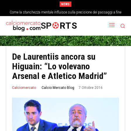
NEWS
Come la stanchezza mentale influisce sulla precisione dei passaggi a fine
partita
SP
RTS
De Laurentiis ancora su
Higuain: “Lo volevano
Arsenal e Atletico Madrid”
7 Ottobre 2016
Calcio Mercato Blog
Calciomercato