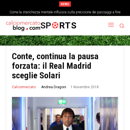
NEWS
Come la stanchezza mentale influisce sulla precisione dei passaggi a fine
partita
SP
RTS
Conte, continua la pausa
forzata: il Real Madrid
sceglie Solari
1 Novembre 2018
Andrea Dragoni
Calciomercato