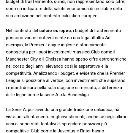
budget⁤ di⁤ trasferimento, quindi, non rappresentano solo cifre;
sono un indicatore della salute economica di un club⁢ e della
sua ambizione ⁢nel ⁣contesto calcistico europeo.
Nel contesto ⁢del
calcio ⁢europeo
, i ⁣budget di trasferimento
possono variare ⁣notevolmente da una lega all’altra.Ad
esempio,‌ la Premier League inglese è storicamente
conosciuta per i suoi investimenti massicci.Club come il
Manchester City e il Chelsea hanno speso cifre astronomiche
nel⁤ corso degli anni, elevando così le aspettative e la⁣
competitività. Analizzando i budget, è evidente che la Premier
League ⁣si⁤ posiziona⁣ al vertice, con investimenti che superano
i miliardi di euro nella sola stagione di mercato, a differenza
delle leghe come‌ la serie A o la Bundesliga.
La Serie A, pur avendo una grande tradizione calcistica, ha
visto un⁤ rallentamento negli investimenti, anche ⁤se negli ultimi
anni ci sono stati tentativi di riprendere posizioni⁤ più
competitive. Club come la Juventus e l’Inter hanno​