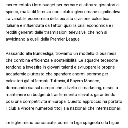
incrementato i loro budget per⁢ cercare di attrarre giocatori di
spicco, ma la ⁣differenza ‍con i club inglesi rimane significativa.
La variabile⁣ economica della‌ più alta divisione calcistica
italiana è influenzata da ⁢fattori ‌quali la crisi ‌economica e i
redditi generati dalle⁤ trasmissioni televisive, che non‌ si
avvicinano a quelli della Premier League.
Passando alla Bundesliga, ​troviamo un modello di business
che⁣ combina efficienza​ e sostenibilità. Le squadre tedesche
⁤tendono a investire ⁤in giovani talenti e sviluppare le proprie
accademie piuttosto ​che spendere enormi⁢ somme ⁢per
‍calciatori già affermati. Tuttavia, il Bayern Monaco,
dominando sia sul ⁣campo che a livello di marketing, riesce a
‌mantenere un budget​ di trasferimento elevato, ⁤garantendo
così una ⁤competitività in Europa. Questo approccio⁢ ha ⁣portato
il club a vincere numerosi titoli sia nazionali che internazionali.
Le leghe meno ⁢conosciute, come la Liga‌ spagnola o⁤ la Ligue