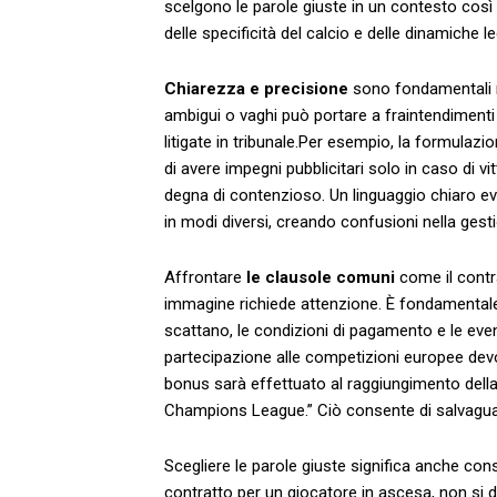
scelgono le parole giuste ‌in ​un ⁢contesto co
delle specificità ‌del⁣ calcio e delle dinamiche le
Chiarezza⁤ e precisione
sono fondamentali ⁤ne
ambigui o vaghi può portare a fraintendimenti e
litigate in tribunale.Per‌ esempio, la formulaz
di avere impegni pubblicitari solo ‍in caso di v
degna ⁣di contenzioso. Un linguaggio chiaro ev
in modi diversi, ⁤creando confusioni nella gest
Affrontare
le clausole comuni
come il contrat
immagine richiede ⁣attenzione. È fondamentale
scattano, le condizioni di pagamento e le event
partecipazione alle⁤ competizioni europee dev
bonus sarà effettuato al raggiungimento della
Champions League.” Ciò consente di salvaguarda
Scegliere‍ le ⁤parole giuste significa anche cons
⁢contratto ⁤per un giocatore in​ ascesa, non⁣ s