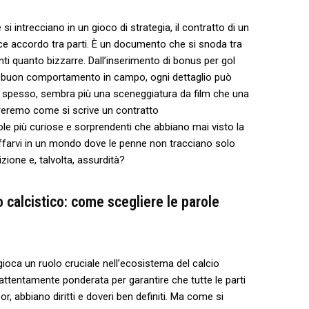
i intrecciano in ⁢un gioco‌ di strategia, il contratto di​ un
ce accordo tra parti.​ È un documento che ⁤si snoda tra
ti quanto bizzarre. Dall’inserimento‌ di bonus per ​gol
il buon comportamento⁢ in‌ campo, ‌ogni dettaglio può
e, spesso,​ sembra più una sceneggiatura da film che una
loreremo come si ​scrive un contratto
ole più curiose e sorprendenti che‍ abbiano mai visto la
uffarvi in un⁢ mondo​ dove le penne ‍non ⁣tracciano solo
zione e, talvolta, assurdità?
to calcistico: come‍ scegliere le parole
 gioca un ⁣ruolo cruciale nell’ecosistema del ‌calcio
attentamente ponderata ⁤per garantire che tutte le parti
, abbiano diritti e doveri ben⁤ definiti. ‍Ma come⁢ si