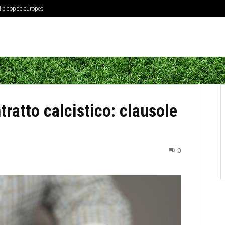
elle coppe europee
op campionati europei
ratto calcistico: clausole
0