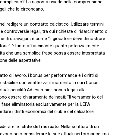
sì⁣ complesso? La risposta​ risiede nella comprensione
gali⁣ che​ lo⁤ circondano.
l redigere un contratto⁣ calcistico.⁣ Utilizzare termini
 controversie legali, tra cui richieste di risarcimento o⁣
ione di ⁢stravaganze come “il giocatore deve dimostrare
ittorie”⁣ è tanto ⁢affascinante quanto potenzialmente
ita che una semplice ‌frase​ possa essere interpretata
ione delle aspettative.
to di lavoro, i bonus per⁤ performance ‍e i diritti di
 stabilire con esattezza il momento in cui‍ i bonus
uali penalità.Ad esempio,i bonus ⁣legati alla
ono essere chiaramente​ delineati: “Il versamento del
 fase eliminatoria,esclusivamente per la UEFA
re i diritti economici⁢ del club e del calciatore.
iderare le ‍
sfide ​del mercato
. Nella scrittura di un
i devono ⁢solo considerare le sue attuali performance, ma