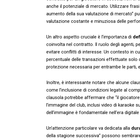
anche il ​potenziale di ⁤mercato. Utilizzare‌ f
aumento della sua valutazione di mercato” pu
‌valutazione costante e minuziosa ‌delle⁤ perfo
Un altro aspetto⁢ cruciale è ⁤l’importanza di
def
coinvolta nel contratto. Il ‌ruolo⁤ degli agenti
evitare conflitti di ⁤interesse. Un contesto in cui
percentuale delle transazioni⁤ effettuate solo ⁣
protezione necessaria per entrambe le parti, e
Inoltre,‍ è interessante notare che alcune cla
⁤come⁣ l’inclusione⁣ di condizioni legate al com
clausola potrebbe affermare‌ che “il giocatore
l’immagine⁢ del ‍club, ‌inclusi ​video⁢ di ⁣karaok
dell’immagine è⁤ fondamentale nell’era digitale ‌
Un’attenzione particolare va dedicata alla
dura
della stagione successiva” possono​ sembrare s