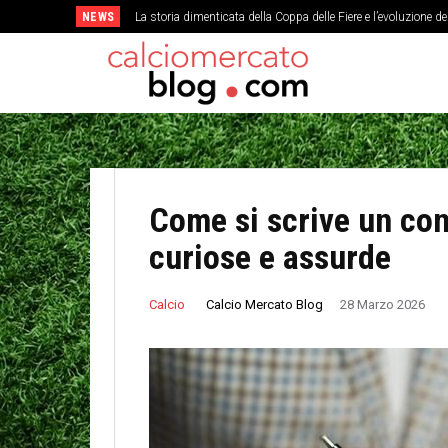
NEWS
La storia dimenticata della Coppa delle Fiere e l’evoluzione d
L’analisi economica del costo di un singolo punto nei t
Come si scrive un cont
curiose e assurde
Calcio Mercato Blog
Calcio
28 Marzo 2026