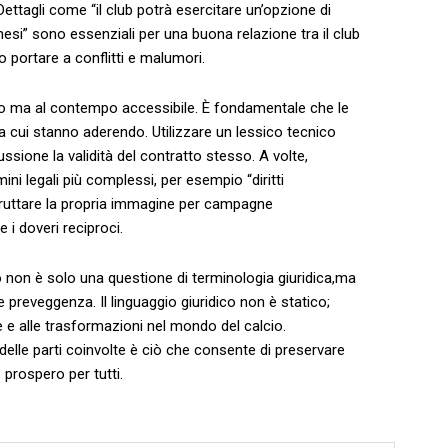
 Dettagli come “il ‍club potrà esercitare un’opzione di
mesi” sono essenziali‌ per una buona⁢ relazione tra il club
no portare‍ a conflitti e malumori.
to ma al contempo accessibile. È fondamentale che le
cui ⁤stanno aderendo. ⁢Utilizzare un lessico tecnico
sione la‍ validità del​ contratto stesso. A volte,
ni legali più complessi, ‌per ⁣esempio “diritti
‍sfruttare la​ propria immagine ‍per campagne
e⁣ i‌ doveri reciproci.
co non è ⁢solo‍ una questione di‌ terminologia giuridica,ma
preveggenza. Il ‍linguaggio giuridico non⁢ è statico;
re e‌ alle trasformazioni ⁣nel mondo del​ calcio.
o delle parti‍ coinvolte è ciò che consente di preservare
o prospero per tutti.