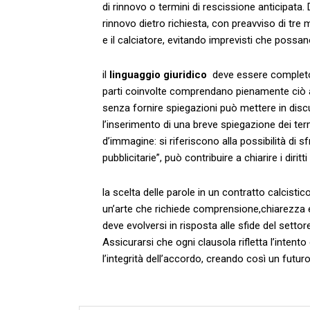
di rinnovo o termini ⁢di rescissione anticipata.
rinnovo dietro richiesta, con‌ preavviso di tre ⁤
e ⁢il ⁤calciatore, evitando‍ imprevisti che possa
il
linguaggio giuridico
‍ deve essere⁤ comple
parti coinvolte ⁣comprendano pienamente ciò a 
senza fornire spiegazioni può mettere in discus
l’inserimento di una breve spiegazione dei termi
⁣d’immagine: si riferiscono alla possibilità⁢ di 
pubblicitarie”, può contribuire⁢ a chiarire i diritti 
la scelta delle parole in un ‌contratto‌ calcisti
un’arte che richiede ​comprensione,chiarezza e 
deve​ evolversi in risposta alle sfide ‌del⁤ setto
⁢Assicurarsi che⁣ ogni clausola rifletta l’intent
l’integrità ​dell’accordo, ⁤creando così un futur