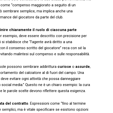
rasi come “compenso maggiorato a seguito‍ di⁢ un
ò sembrare semplice, ma⁤ implica⁣ anche ⁣una
rmance ⁣del giocatore da parte ⁢del club.
inire chiaramente il ruolo di ⁤ciascuna‌ parte
,⁢ per ‍esempio, deve essere descritto con precisione per
 si⁣ stabilisce che “l’agente ⁢avrà diritto a una
con il consenso scritto ⁣del ⁤giocatore” reca con sé la
vitando malintesi sul​ compenso e⁤ sulle responsabilità.
usole possono sembrare addirittura⁤
curiose
⁣o
assurde
,
portamento ‍del calciatore al di fuori del campo. Una⁢
 ⁤deve evitare ogni attività che possa danneggiare
e su social media.” Questo⁢ ne è ‍un chiaro esempio: ⁣la cura
e le parole ⁤scelte devono ⁢riflettere‌ questa esigenza.
ta del contratto
. ‍Espressioni⁣ come “fino ⁢al termine
emplici, ma è vitale specificare se‌ esistono opzioni⁢