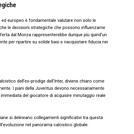
tegiche
no ed europeo è fondamentale ‌valutare non solo le⁣
nche le decisioni strategiche che possono influenzarne
 offerta dal Monza rappresenterebbe dunque più quind’un
e per ripartire su solide basi e riacquistare ⁣fiducia nei
alcistico dell’ex-prodige dell’Inter, diviene chiaro come
ente. I piani della Juventus devono necessariamente
 immediata del giocatore ⁤di acquisire minutaggio reale
iane si delineano ‌collegamenti significativi tra questa
ll’evoluzione nel ⁣panorama calcistico globale.