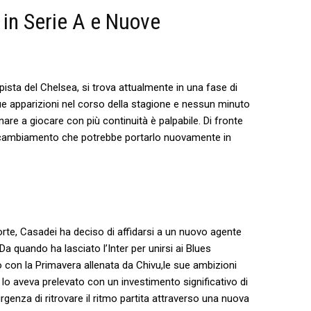
in Serie A e Nuove​
ista del Chelsea, si trova attualmente in una fase di
que apparizioni nel corso della stagione e nessun minuto
are a giocare con più continuità è palpabile. Di⁢ fronte
un cambiamento che potrebbe portarlo nuovamente in
rte, Casadei ha deciso di affidarsi ​a un nuovo agente​
ne.Da quando ha lasciato l’Inter per unirsi ai Blues
o con la Primavera allenata da⁤ Chivu,le sue ambizioni
e lo aveva prelevato con un investimento significativo di
’urgenza di ritrovare il ritmo partita attraverso una nuova