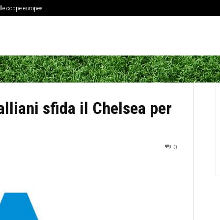
elle coppe europee
liani sfida il Chelsea per
0