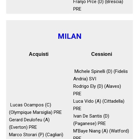
Franjo Prce (D) (Brescia)
PRE
MILAN
Acquisti
Cessioni
Michele Spinelli (D) (Fidelis
Andria) SVI
Rodrigo Ely (D) (Alaves)
PRE
Luca Vido (A) (Cittadella)
Lucas Ocampos (C)
PRE
(Olympique Marsiglia) PRE
Ivan De Santis (D)
Gerard Deulofeu (A)
(Paganese) PRE
(Everton) PRE
M’Baye Niang (A) (Watford)
Marco Storari (P) (Cagliari)
PRE