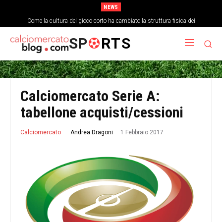
NEWS
Come la cultura del gioco corto ha cambiato la struttura fisica dei
centrocampisti
SP
RTS
Calciomercato Serie A:
tabellone acquisti/cessioni
1 Febbraio 2017
Andrea Dragoni
Calciomercato