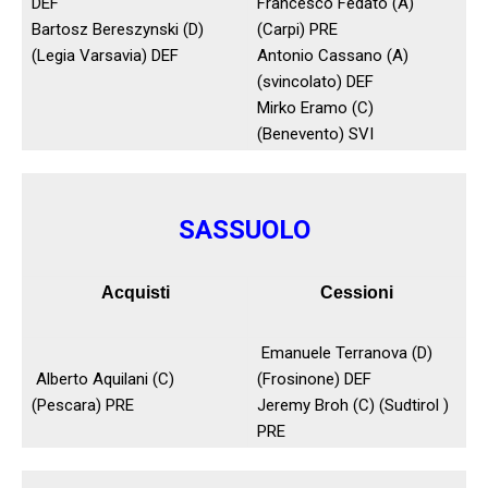
DEF
Francesco Fedato (A)
Bartosz Bereszynski (D)
(Carpi) PRE
(Legia Varsavia) DEF
Antonio Cassano (A)
(svincolato) DEF
Mirko Eramo (C)
(Benevento) SVI
SASSUOLO
Acquisti
Cessioni
Emanuele Terranova (D)
Alberto Aquilani (C)
(Frosinone) DEF
(Pescara) PRE
Jeremy Broh (C) (Sudtirol )
PRE