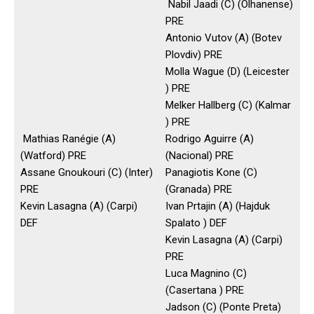
Nabil Jaadi (C) (Olhanense)
PRE
Antonio Vutov (A) (Botev
Plovdiv) PRE
Molla Wague (D) (Leicester
) PRE
Melker Hallberg (C) (Kalmar
) PRE
Mathias Ranégie (A)
Rodrigo Aguirre (A)
(Watford) PRE
(Nacional) PRE
Assane Gnoukouri (C) (Inter)
Panagiotis Kone (C)
PRE
(Granada) PRE
Kevin Lasagna (A) (Carpi)
Ivan Prtajin (A) (Hajduk
DEF
Spalato ) DEF
Kevin Lasagna (A) (Carpi)
PRE
Luca Magnino (C)
(Casertana ) PRE
Jadson (C) (Ponte Preta)