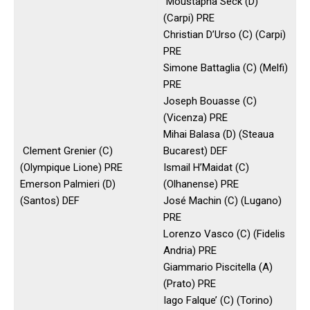
Moustapha Seck (D)
(Carpi) PRE
Christian D’Urso (C) (Carpi)
PRE
Simone Battaglia (C) (Melfi)
PRE
Joseph Bouasse (C)
(Vicenza) PRE
Mihai Balasa (D) (Steaua
Clement Grenier (C)
Bucarest) DEF
(Olympique Lione) PRE
Ismail H’Maidat (C)
Emerson Palmieri (D)
(Olhanense) PRE
(Santos) DEF
José Machin (C) (Lugano)
PRE
Lorenzo Vasco (C) (Fidelis
Andria) PRE
Giammario Piscitella (A)
(Prato) PRE
Iago Falque’ (C) (Torino)