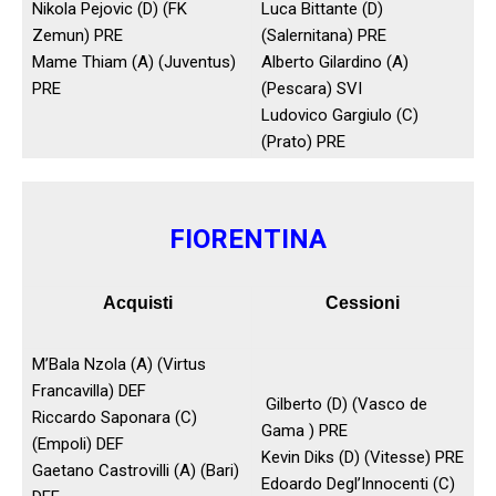
Nikola Pejovic (D) (FK
Luca Bittante (D)
Zemun) PRE
(Salernitana) PRE
Mame Thiam (A) (Juventus)
Alberto Gilardino (A)
PRE
(Pescara) SVI
Ludovico Gargiulo (C)
(Prato) PRE
FIORENTINA
Acquisti
Cessioni
M’Bala Nzola (A) (Virtus
Francavilla) DEF
Gilberto (D) (Vasco de
Riccardo Saponara (C)
Gama ) PRE
(Empoli) DEF
Kevin Diks (D) (Vitesse) PRE
Gaetano Castrovilli (A) (Bari)
Edoardo Degl’Innocenti (C)