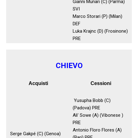
Gianni Munari (C) (Parma)
SVI
Marco Storari (P) (Milan)
DEF
Luka Krajnc (D) (Frosinone)
PRE
CHIEVO
Acquisti
Cessioni
Yusupha Bobb (C)
(Padova) PRE
Ali’ Sowe (A) (Vibonese )
PRE
Antonio Floro Flores (A)
Serge Gakpé (C) (Genoa)
(Bari) PRE