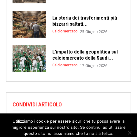
La storia dei trasferimenti più
bizzarri saltati...
Calciomercato
25 Giugno 2026
L’impatto della geopolitica sul
calciomercato della Saudi...
Calciomercato
17 Giugno 2026
CONDIVIDI ARTICOLO
Utilizziamo i cookie per essere sicuri che tu possa avere la
migliore esperienza sul nostro sito. Se continui ad utilizzare
questo sito noi assumiamo che tu ne sia felice.