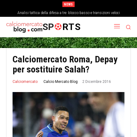
NEWS
Analisi tattica della difesa a tre: blocco basso e transizioni veloci
SP
RTS
Calciomercato Roma, Depay
per sostituire Salah?
2 Dicembre 2016
Calcio Mercato Blog
Calciomercato