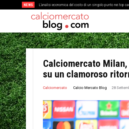
NEWS
L’analisi economica del costo di un singolo punto nei top c
Calciomercato Milan,
su un clamoroso ritor
Calcio Mercato Blog
Calciomercato
28 Settem