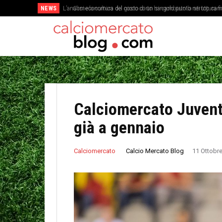
NEWS
Come la cultura del gioco corto ha cambiato la struttura fis
Calciomercato Juventu
già a gennaio
Calcio Mercato Blog
Calciomercato
11 Ottobr