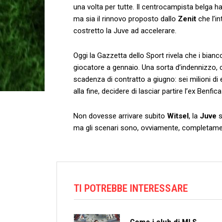
una volta per tutte. Il centrocampista belga h
ma sia il rinnovo proposto dallo
Zenit
che l’i
costretto la Juve ad accelerare.
Oggi la Gazzetta dello Sport rivela che i bianc
giocatore a gennaio. Una sorta d’indennizzo,
scadenza di contratto a giugno: sei milioni di e
alla fine, decidere di lasciar partire l’ex Ben
Non dovesse arrivare subito
Witsel
, la
Juve
s
ma gli scenari sono, ovviamente, completamen
TI POTREBBE INTERESSARE
Come i club di MLS