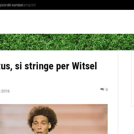
ica dei centrocampisti
s, si stringe per Witsel
0
e 2016