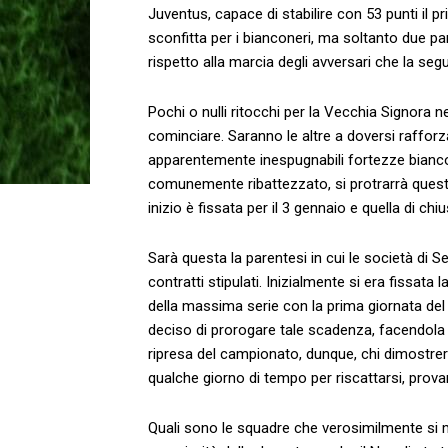
Juventus, capace di stabilire con 53 punti il 
sconfitta per i bianconeri, ma soltanto due par
rispetto alla marcia degli avversari che la segu
Pochi o nulli ritocchi per la Vecchia Signora 
cominciare. Saranno le altre a doversi rafforza
apparentemente inespugnabili fortezze bianco
comunemente ribattezzato, si protrarrà ques
inizio è fissata per il 3 gennaio e quella di ch
Sarà questa la parentesi in cui le società di S
contratti stipulati. Inizialmente si era fissata 
della massima serie con la prima giornata del g
deciso di prorogare tale scadenza, facendola d
ripresa del campionato, dunque, chi dimostre
qualche giorno di tempo per riscattarsi, prov
Quali sono le squadre che verosimilmente si 