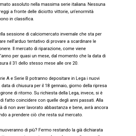
primato assoluto nella massima serie italiana. Nessuna
eggi a fronte delle diciotto vittorie, un’enormità
ono in classifica.
nella sessione di calciomercato invernale che sta per
re nell’arduo tentativo di provare a scardinare le
nere. Il mercato di riparazione, come viene
t’anno per quasi un mese, dal momento che la data di
iusura il 31 dello stesso mese alle ore 20.
erie A e Serie B potranno depositare in Lega i nuovi
la data di chiusura per il 18 gennaio, giorno della ripresa
irone di ritorno. Su richiesta della Lega, invece, si è
i fatto coincidere con quelle degli anni passati. Alla
rà di non aver lavorato abbastanza e bene, avrà ancora
ando a prendere ciò che resta sul mercato.
muoveranno di più? Fermo restando la già dichiarata