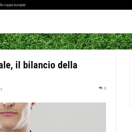
elle coppe europee
e, il bilancio della
0
17