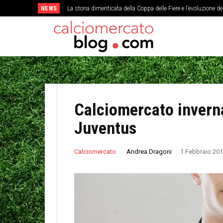
NEWS
La storia dimenticata della Coppa delle Fiere e l’evoluzione d
Calciomercato invernal
Juventus
Andrea Dragoni
Calciomercato
1 Febbraio 20