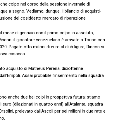
he colpo nel corso della sessione invernale di
 a segno. Vediamo, dunque, il bilancio di acquisti-
usione del cosiddetto mercato di riparazione.
e il mese di gennaio con il primo colpo in assoluto,
ncon: il giocatore venezuelano è arrivato a Torino con
2020. Pagato otto milioni di euro al club ligure, Rincon si
nuova casacca.
ato acquisto di Matheus Pereira, diciottenne
dall’Empoli. Assai probabile l’inserimento nella squadra
ono anche due bei colpi in prospettiva futura: stiamo
 euro (dilazionati in quattro anni) all’Atalanta, squadra
rsolini, prelevato dall’Ascoli per sei milioni in due rate e
no.