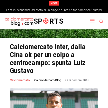
NEWS
L’analisi economica del costo di un singolo punto nei top campionati europei
SP
RTS
Calciomercato Inter, dalla
Cina ok per un colpo a
centrocampo: spunta Luiz
Gustavo
29 Dicembre 2016
Calcio Mercato Blog
Calciomercato