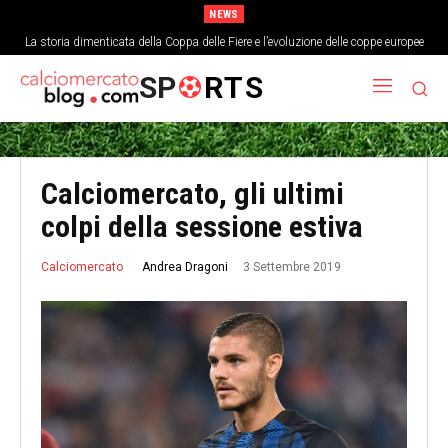
NEWS
La storia dimenticata della Coppa delle Fiere e l’evoluzione delle coppe europee
SP
RTS
Calciomercato, gli ultimi
colpi della sessione estiva
3 Settembre 2019
Andrea Dragoni
Calciomercato