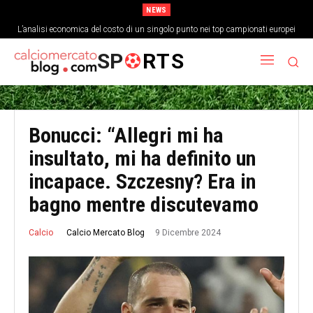
NEWS
L’analisi economica del costo di un singolo punto nei top campionati europei
SP
RTS
Bonucci: “Allegri mi ha
insultato, mi ha definito un
incapace. Szczesny? Era in
bagno mentre discutevamo
9 Dicembre 2024
Calcio Mercato Blog
Calcio