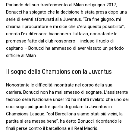
Parlando ‌del suo trasferimento al Milan nel ⁣giugno 2017,
Bonucci ha spiegato che ‌la decisione è stata presa dopo una
serie di eventi sfortunati​ alla ⁢Juventus. “Era fine⁢ giugno, mi
chiama il procuratore e⁣ mi dice che‌ c’era questa possibilità”,
ricorda​ l’ex difensore bianconero. tuttavia, nonostante le
promesse‌ fatte dal club rossonero – incluso il‍ ruolo di
capitano – Bonucci ha ammesso di⁢ aver vissuto un ‍periodo
difficile al Milan.
Il sogno⁣ della Champions con la Juventus
Nonostante le difficoltà incontrate ‍nel corso della ⁣sua
carriera, Bonucci non ha mai smesso di ‍sognare. L’assistente
⁣tecnico della Nazionale ⁢under 20 ha infatti rivelato che uno dei
suoi sogni più‍ grandi è quello di guidare la Juventus in
Champions League. “col Barcellona ‌siamo stati più vicini, la
partita si era⁢ messa bene”, ha‌ detto Bonucci, ​ricordando le
finali perse contro il barcellona e il Real Madrid.