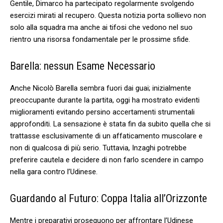
Gentile, ⁣Dimarco ha partecipato​ regolarmente ⁢svolgendo
‍esercizi mirati al​ recupero.⁣ Questa notizia porta sollievo​ non
solo‍ alla squadra ma anche ‌ai tifosi che vedono nel ⁤suo
rientro una risorsa fondamentale ‌per le prossime sfide.
Barella: nessun Esame Necessario
Anche ⁤Nicolò Barella sembra‍ fuori dai guai; inizialmente
preoccupante durante ⁣la partita, oggi ha mostrato evidenti
miglioramenti evitando persino accertamenti strumentali
approfonditi. La sensazione‍ è stata​ fin da subito‍ quella che si
trattasse esclusivamente di⁢ un affaticamento muscolare e‍
non di qualcosa di‍ più serio. Tuttavia, Inzaghi⁢ potrebbe
preferire cautela e ⁢decidere di non⁣ farlo scendere in campo⁤
nella gara ‌contro l’Udinese.
Guardando al Futuro: Coppa Italia all’Orizzonte
Mentre i preparativi proseguono per affrontare l’Udinese