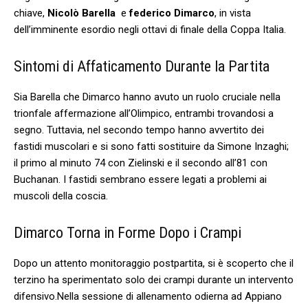
chiave,
Nicolò Barella
‍ e
federico Dimarco
, in vista
dell’imminente esordio negli ottavi⁢ di finale della Coppa Italia.
Sintomi ⁣di Affaticamento Durante la Partita
Sia Barella‍ che​ Dimarco hanno ⁤avuto un ruolo cruciale‌ nella
trionfale‍ affermazione all’Olimpico,⁣ entrambi trovandosi‌ a
segno. ⁣Tuttavia,‍ nel secondo tempo hanno⁢ avvertito dei
fastidi muscolari⁤ e‌ si sono⁤ fatti sostituire ⁢da Simone Inzaghi;
il primo al ⁤minuto 74‍ con Zielinski e il secondo all’81‍ con
Buchanan. ‍I fastidi‍ sembrano essere legati ⁤a problemi ai
muscoli della coscia.
Dimarco Torna in Forme Dopo i Crampi
Dopo un attento ⁣monitoraggio postpartita, si è scoperto che il‌
terzino ha sperimentato solo dei crampi durante un⁤ intervento
difensivo.Nella sessione⁢ di allenamento odierna ad Appiano