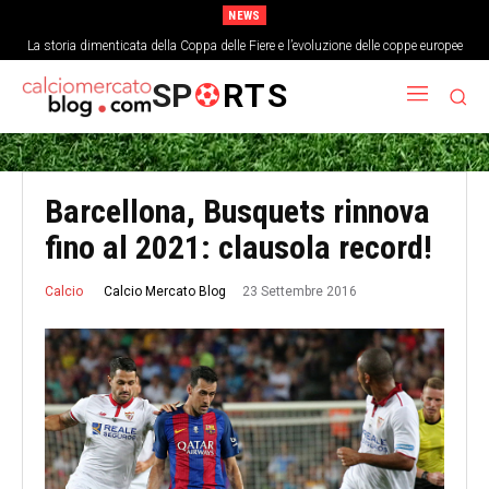
NEWS
La storia dimenticata della Coppa delle Fiere e l’evoluzione delle coppe europee
SP
RTS
Barcellona, Busquets rinnova
fino al 2021: clausola record!
23 Settembre 2016
Calcio Mercato Blog
Calcio