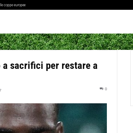
elle coppe europee
 a sacrifici per restare a
0
7