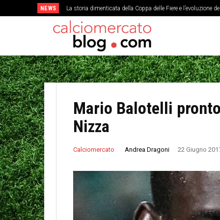
NEWS
La storia dimenticata della Coppa delle Fiere e l’evoluzione d
Mario Balotelli pronto
Nizza
Andrea Dragoni
Calciomercato
22 Giugno 201