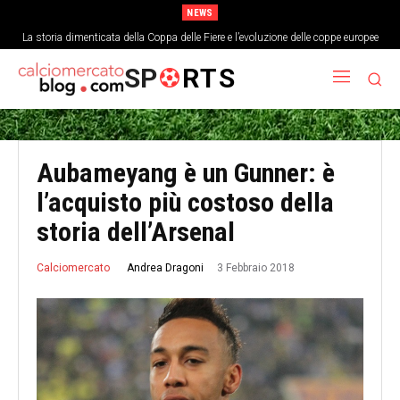
NEWS
La storia dimenticata della Coppa delle Fiere e l’evoluzione delle coppe europee
SP
RTS
Aubameyang è un Gunner: è
l’acquisto più costoso della
storia dell’Arsenal
3 Febbraio 2018
Andrea Dragoni
Calciomercato