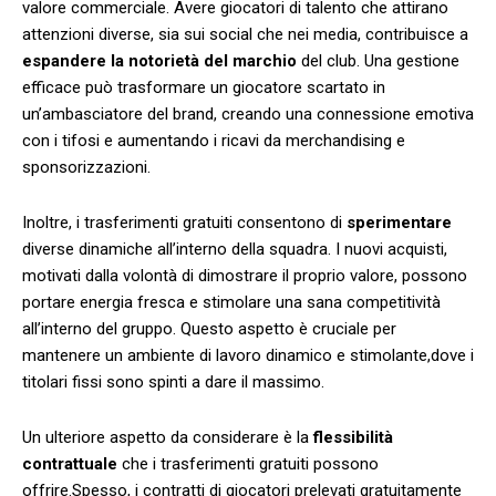
valore commerciale. Avere​ giocatori di talento che attirano
attenzioni diverse, sia sui social che nei media, contribuisce a
espandere la notorietà del marchio
del club. Una gestione
efficace può trasformare un giocatore scartato in
un’ambasciatore del brand, creando una ​connessione emotiva
con i tifosi e⁢ aumentando i ricavi da merchandising e
sponsorizzazioni.
Inoltre,​ i trasferimenti gratuiti ​consentono di
sperimentare
diverse dinamiche all’interno della squadra. I nuovi‌ acquisti,
motivati ⁢dalla ⁤volontà di dimostrare il proprio ⁤valore, possono
portare ‍energia fresca ‌e stimolare una sana ⁣competitività
all’interno⁣ del gruppo. Questo aspetto è cruciale per
mantenere un ambiente di lavoro ​dinamico e stimolante,dove i
titolari fissi sono⁣ spinti a dare il massimo.
Un ulteriore‌ aspetto da considerare è‌ la
flessibilità
contrattuale
che i‍ trasferimenti gratuiti possono
offrire.Spesso, i contratti di giocatori prelevati gratuitamente