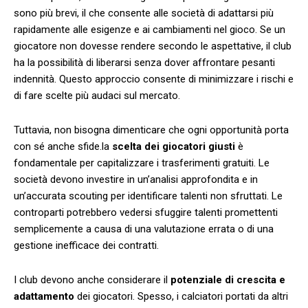
sono più‍ brevi, il⁤ che ‍consente ⁢alle ​società di adattarsi più
rapidamente alle⁢ esigenze ​e ai cambiamenti ‌nel gioco. Se un
giocatore non dovesse rendere secondo le aspettative, il ⁢club
ha la possibilità di liberarsi‌ senza dover affrontare ‍pesanti
indennità. Questo approccio consente di minimizzare i rischi e
di fare scelte più audaci​ sul mercato.
Tuttavia, non bisogna dimenticare che ogni opportunità ‌porta
con sé anche sfide.la
scelta dei giocatori giusti
è
fondamentale per capitalizzare ⁢i trasferimenti gratuiti. Le
società devono investire in un’analisi ‌approfondita e in
un’accurata scouting per identificare talenti non sfruttati. Le
controparti potrebbero vedersi sfuggire talenti promettenti
semplicemente a causa di⁣ una⁣ valutazione errata​ o di una
gestione inefficace dei contratti.
I club devono anche considerare‍ il
potenziale di crescita⁢ e
adattamento
dei ‍giocatori. Spesso,​ i ​calciatori portati da altri