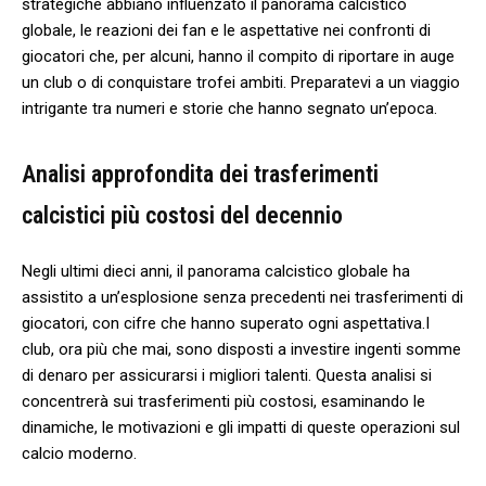
⁤strategiche⁣ abbiano influenzato‌ il panorama ‍calcistico ​
globale, le⁣ reazioni dei fan⁢ e le ‌aspettative nei confronti di
giocatori ​che, per alcuni, hanno⁤ il ⁤compito di riportare⁣ in⁤ auge​
un club o di conquistare ‌trofei ambiti. Preparatevi a⁣ un viaggio
intrigante tra numeri e storie che ⁣hanno segnato un’epoca.
Analisi approfondita dei ​trasferimenti⁢
calcistici più costosi ‍del decennio
Negli ultimi dieci⁤ anni, il ⁢panorama‌ calcistico globale ha⁤
assistito a un’esplosione senza precedenti nei trasferimenti di
⁢giocatori,⁤ con cifre ⁢che hanno superato ogni aspettativa.I⁣
club, ora più che mai, sono disposti ‍a ‌investire ingenti ⁣somme
⁢di denaro per assicurarsi ⁢i migliori talenti.​ Questa​ analisi⁣ si⁣
concentrerà sui trasferimenti più costosi, esaminando‍ le
dinamiche, le motivazioni e ​gli impatti di queste operazioni ‍sul
calcio moderno.