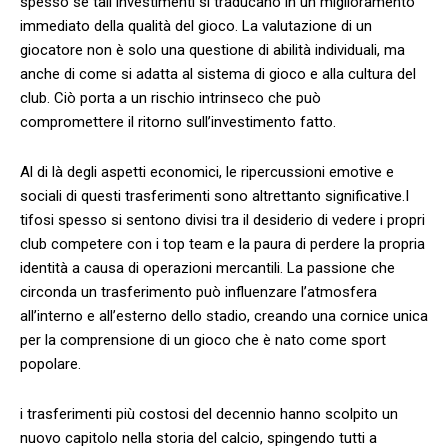
spesso se tali​ investimenti si traducano⁢ in‌ un miglioramento
immediato ⁢della⁢ qualità del gioco. La valutazione di un
giocatore non è solo una questione di abilità individuali, ma
anche ⁣di come si adatta al sistema di gioco e alla ⁣cultura del
⁢club. Ciò porta⁤ a ⁢un ⁤rischio‌ intrinseco che può
compromettere il ritorno sull’investimento fatto.
Al di là⁣ degli aspetti​ economici, le ripercussioni emotive ​e
sociali⁢ di questi trasferimenti sono⁢ altrettanto significative.I
tifosi spesso si sentono​ divisi tra il desiderio ⁣di vedere i propri‌
club competere con i top team e ‌la paura‍ di⁤ perdere la​ propria
⁢identità ‌a causa di operazioni ⁣mercantili. La passione che
circonda ⁣un trasferimento può‌ influenzare⁤ l’atmosfera‌
all’interno e all’esterno⁤ dello stadio, creando ‍una cornice‌ unica
per la comprensione di un⁤ gioco che⁣ è nato come sport
popolare.
i trasferimenti più costosi‌ del decennio ⁤hanno scolpito un
nuovo capitolo nella storia ⁢del calcio, spingendo ​tutti a​