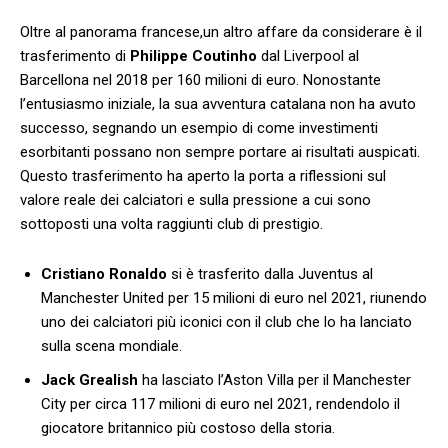
Oltre al⁤ panorama francese,un altro⁣ affare ⁣da considerare è il
trasferimento ​di
Philippe Coutinho
⁤dal Liverpool al
Barcellona ⁤nel 2018 per 160 milioni di​ euro.​ Nonostante‌
l’entusiasmo iniziale, la sua avventura catalana⁢ non ha avuto
successo, segnando un ⁤esempio di come investimenti
esorbitanti possano non sempre⁣ portare ai risultati auspicati.
Questo trasferimento ha aperto la porta a riflessioni sul
‌valore reale dei ⁣calciatori e sulla pressione a ​cui ⁢sono
sottoposti ⁣una ⁤volta raggiunti club‌ di prestigio.
Cristiano Ronaldo
si‌ è ‌trasferito dalla Juventus al
Manchester United per 15 milioni di ‌euro nel 2021, riunendo
uno dei‍ calciatori più ‌iconici⁢ con il⁤ club⁣ che lo⁢ ha lanciato
sulla scena⁢ mondiale.
Jack Grealish
ha lasciato l’Aston Villa⁢ per ​il ‌Manchester
⁤City per circa 117 ⁤milioni di euro nel 2021,⁣ rendendolo il
giocatore ‍britannico‌ più costoso della storia.