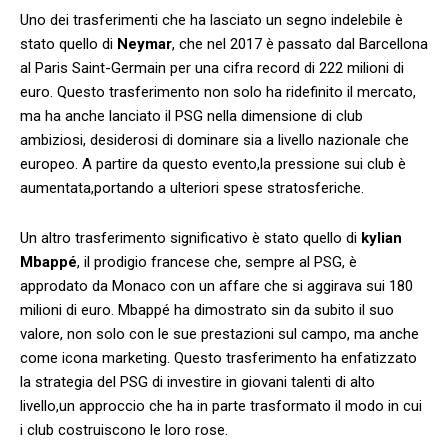
Uno ⁤dei⁣ trasferimenti che ha lasciato un segno indelebile è
stato‌ quello di
Neymar
, che⁣ nel 2017‍ è passato dal ​Barcellona
al⁣ Paris‍ Saint-Germain‍ per ‍una ⁣cifra record di 222 milioni di ​
euro. ⁣Questo trasferimento non⁢ solo ha⁣ ridefinito ⁢il mercato,
ma ha anche lanciato il ‌PSG⁤ nella dimensione di club
⁤ambiziosi,‍ desiderosi di dominare sia‍ a livello nazionale ⁤che⁣
europeo. A partire da ​questo​ evento,la pressione⁢ sui club è
aumentata,portando a ⁤ulteriori spese stratosferiche.
Un altro trasferimento significativo è stato ​quello di
kylian‍
Mbappé
, il ‍prodigio francese che, ‌sempre​ al PSG,‍ è
approdato‌ da Monaco con ‌un affare che si⁤ aggirava sui 180
milioni ​di euro.‍ Mbappé ‌ha dimostrato⁢ sin da subito il suo
valore, non ⁢solo‌ con le ‍sue prestazioni‌ sul campo, ma‍ anche
come ⁣icona marketing. Questo‍ trasferimento ha enfatizzato
la strategia del PSG di investire ⁤in giovani ​talenti ⁤di⁤ alto‌
livello,un approccio che ha⁣ in ​parte trasformato il modo ⁤in ‍cui
i club​ costruiscono le ⁢loro rose.