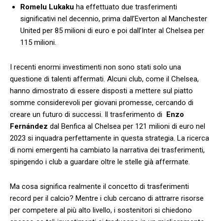
Romelu Lukaku
⁣ha ⁣effettuato due trasferimenti
significativi nel decennio, prima ⁣dall’Everton al Manchester
United per 85 milioni‍ di‌ euro e poi ⁣dall’Inter al Chelsea per
115‌ milioni.
I⁢ recenti enormi investimenti non sono⁢ stati‍ solo ‍una
questione di talenti affermati.⁢ Alcuni club, come il Chelsea,
hanno‌ dimostrato di ‌essere disposti a mettere sul piatto
somme considerevoli per giovani promesse, ⁣cercando di
creare ‌un​ futuro ⁣di successi. ⁤Il trasferimento di ‍
Enzo
Fernández
dal Benfica al Chelsea per 121 milioni di euro⁢ nel
2023 si inquadra perfettamente​ in questa strategia. ⁣La ricerca
di nomi emergenti ha ⁣cambiato‍ la ​narrativa dei trasferimenti,
spingendo i club a guardare oltre le stelle‍ già ‍affermate.
Ma‍ cosa significa realmente il concetto ⁣di trasferimenti
record per il⁤ calcio?‍ Mentre ‍i club cercano di attrarre risorse
per competere al più⁤ alto​ livello, i sostenitori si chiedono