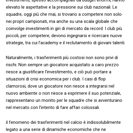
elevato le aspettative e la pressione sui‍ club nazionali. Le
squadre, oggi più che mai, si trovano ⁣a competere ​non ⁣solo
nei propri campionati, ma anche su una scala globale che
coinvolge investimenti in giri di mercato da record. I club più
⁤piccoli, per competere, devono ingegnarsi‌ e ricercare nuove
strategie, ‍tra cui ‌l’academy e il reclutamento ⁢di giovani talenti.
Naturalmente, i trasferimenti ⁣più costosi non sono privi di ​
rischi. Non sempre un giocatore acquistato a caro ​prezzo
riesce a giustificare l’investimento, e ciò può portare‍ a
situazioni di crisi economica‍ per i club. I casi di flop
clamorosi, dove un giocatore non riesce a integrarsi nel
nuovo ambiente o non riesce a esprimere il suo potenziale,
rappresentano⁢ un monito per le squadre che si avventurano
nel mercato con l’intento ⁤di fare affari colossali.
il fenomeno dei trasferimenti nel ​calcio è​ indissolubilmente
legato a una serie di dinamiche economiche che ne