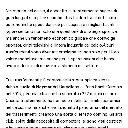
Nel mondo del calcio, il concetto di⁤ trasferimento supera di
⁣gran lunga ⁢il semplice ⁢scambio di calciatori tra club. ⁢Le cifre
astronomiche spese dai club per acquisire ​i migliori talenti
‍rappresentano non solo una questione di strategia⁣ sportiva, ​
ma anche‌ un fenomeno economico globale che coinvolge
sponsor, diritti televisivi e l’intera industria del calcio.Alcuni
trasferimenti sono diventati emblematici, non solo per​ il loro
valore monetario,⁣ ma anche per le ripercussioni che hanno
avuto in termini di ricavi e investimenti nel settore.
Tra i trasferimenti più costosi della⁣ storia, spicca ⁢senza
dubbio quello di
Neymar
dal Barcellona al Paris ⁣Saint-Germain
nel 2017, per una cifra che ha superato i 222 milioni di ⁢euro.
Questo⁣ trasferimento​ ha non solo ridefinito i ⁢limiti economici
nel calcio, ma ha anche rivoluzionato ⁣il panorama del mercato‌
dei trasferimenti, creando una sorta di effetto domino. Gli altri
club, spinti ⁢dalla necessità di competere, si sono visti ⁢costretti
a investire somme sempre ‍più elevate per‌ assicurarsi i