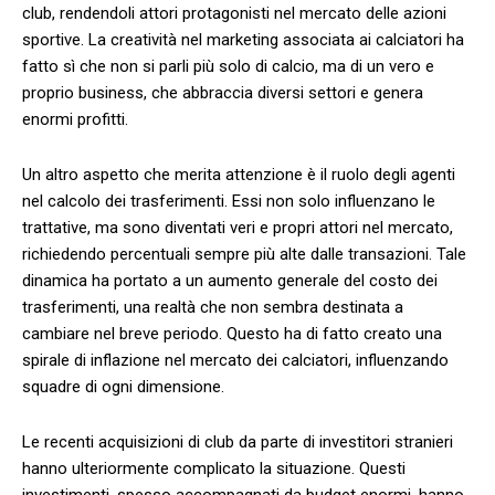
club, rendendoli attori protagonisti nel mercato delle azioni
sportive.⁣ La creatività nel marketing associata ai calciatori ha
⁤fatto ⁤sì ⁣che non si parli più solo di calcio, ma di un vero ⁢e
proprio business, che ‍abbraccia diversi settori e genera
enormi profitti.
Un altro aspetto che merita attenzione è il ruolo degli agenti
nel calcolo dei trasferimenti.⁤ Essi non solo⁣ influenzano le
trattative, ma sono diventati veri ‌e propri attori nel ⁢mercato,⁢
richiedendo percentuali sempre ⁢più ‌alte dalle transazioni. ​Tale
dinamica ha portato a un⁢ aumento generale del costo dei
⁢trasferimenti,‍ una realtà che non sembra destinata a
cambiare nel breve periodo.⁢ Questo‌ ha di fatto creato una
spirale di inflazione nel mercato dei calciatori, influenzando
squadre di ogni dimensione.
Le recenti‍ acquisizioni di club da parte di investitori stranieri
hanno ulteriormente complicato⁤ la situazione. Questi
investimenti, spesso accompagnati da ⁢budget​ enormi, hanno