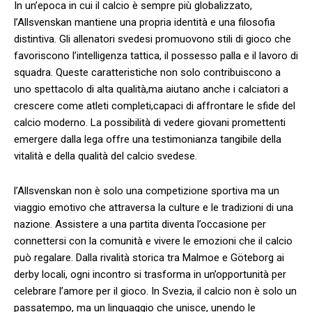
In‌ un’epoca in cui il calcio‌ è‍ sempre più globalizzato,
l’Allsvenskan mantiene una propria identità e una filosofia
distintiva. Gli allenatori svedesi promuovono stili di​ gioco che
favoriscono l’intelligenza tattica, ⁣il possesso palla e il lavoro di
squadra. Queste caratteristiche non ⁢solo contribuiscono a
uno spettacolo di alta qualità,ma aiutano anche i calciatori a
‍crescere come atleti completi,capaci di affrontare le sfide del
calcio moderno. La possibilità di vedere ‍giovani promettenti
emergere dalla‌ lega offre una testimonianza tangibile⁤ della
vitalità e della ​qualità del⁢ calcio svedese.
l’Allsvenskan non è solo una competizione sportiva ma un
viaggio emotivo che attraversa la culture e‍ le tradizioni di una
nazione. Assistere a una partita diventa l’occasione per
connettersi con ‍la ⁤comunità ‍e vivere le emozioni che il calcio
‍può regalare. Dalla rivalità ‍storica tra Malmoe e Göteborg ai
derby locali,⁣ ogni incontro si trasforma in un’opportunità per
⁤celebrare l’amore​ per⁣ il gioco. In Svezia, il calcio⁣ non è solo un
passatempo, ​ma un ​linguaggio che unisce, unendo le