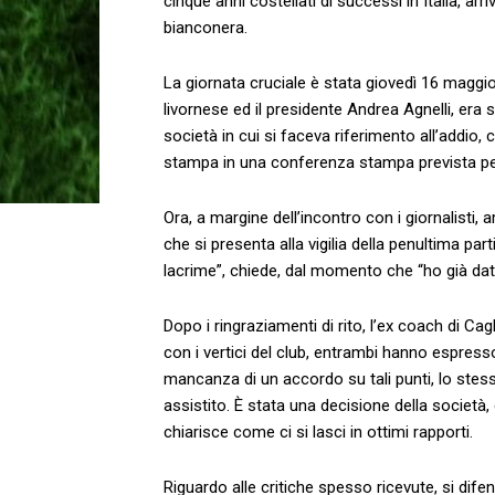
cinque anni costellati di successi in Italia, ar
bianconera.
La giornata cruciale è stata giovedì 16 maggio 
livornese ed il presidente Andrea Agnelli, era
società in cui si faceva riferimento all’addio, 
stampa in una conferenza stampa prevista pe
Ora, a margine dell’incontro con i giornalisti, a
che si presenta alla vigilia della penultima part
lacrime”, chiede, dal momento che “ho già dato
Dopo i ringraziamenti di rito, l’ex coach di Ca
con i vertici del club, entrambi hanno espresso
mancanza di un accordo su tali punti, lo stes
assistito. È stata una decisione della società,
chiarisce come ci si lasci in ottimi rapporti.
Riguardo alle critiche spesso ricevute, si dif