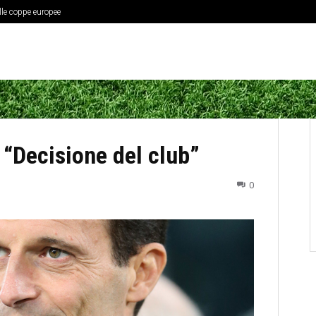
elle coppe europee
: “Decisione del club”
0