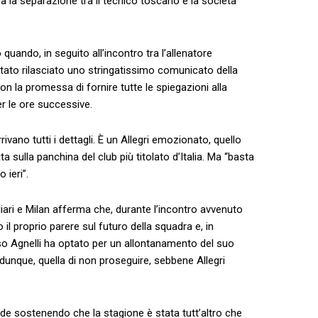
riva la separazione tra il tecnico toscano e la società
quando, in seguito all’incontro tra l’allenatore
 stato rilasciato uno stringatissimo comunicato della
con la promessa di fornire tutte le spiegazioni alla
r le ore successive.
rrivano tutti i dettagli. È un Allegri emozionato, quello
ita sulla panchina del club più titolato d’Italia. Ma “basta
 ieri”.
gliari e Milan afferma che, durante l’incontro avvenuto
 il proprio parere sul futuro della squadra e, in
so Agnelli ha optato per un allontanamento del suo
 dunque, quella di non proseguire, sebbene Allegri
ende sostenendo che la stagione è stata tutt’altro che