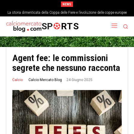
NEWS
La storia dimenticata della Coppa delle Fiere e l’evoluzione delle coppe europee
L’analisi economica del costo di un singolo punto nei top campionati europei
SP
RTS
Agent fee: le commissioni
segrete che nessuno racconta
24 Giugno 2025
Calcio Mercato Blog
Calcio