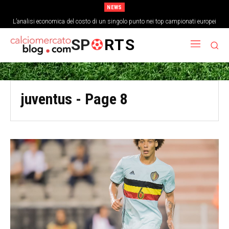
NEWS
L’analisi economica del costo di un singolo punto nei top campionati europei
SP
RTS
juventus
- Page 8