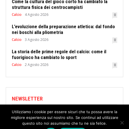
Come la cultura del gioco corto ha cambiato la
struttura fisica dei centrocampisti
Calcio
4 Agosto 2026
0
L’evoluzione della preparazione atletica: dal fondo
nei boschi alla pliometria
Calcio
3 Agosto 2026
0
La storia delle prime regole del calcio: come il
fuorigioco ha cambiato lo sport
Calcio
2 Agosto 2026
0
NEWSLETTER
Utilizziamo i cookie per essere sicuri che tu possa avere la
Subscribe to stay updated.
migliore esperienza sul nostro sito. Se continui ad utilizzare
questo sito noi assumiamo che tu ne sia felice.
SUBSCRIBE